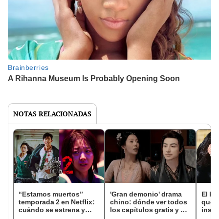
NOTAS RELACIONADAS
“Estamos muertos”
'Gran demonio' drama
El k-
temporada 2 en Netflix:
chino: dónde ver todos
que 
cuándo se estrena y
los capítulos gratis y en
inspi
avances de la
subespañol
de am