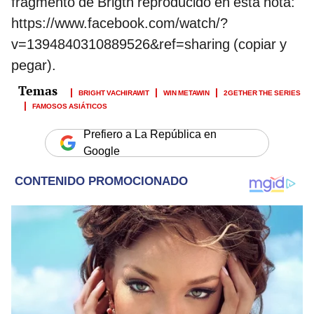
fragmento de Brigth reproducido en esta nota:
https://www.facebook.com/watch/?
v=1394840310889526&ref=sharing (copiar y
pegar).
BRIGHT VACHIRAWIT
WIN METAWIN
2GETHER THE SERIES
FAMOSOS ASIÁTICOS
Prefiero a La República en
Google