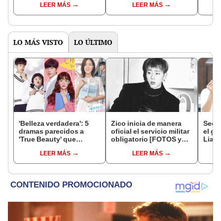
LEER MÁS
LEER MÁS
temporada
de S
LO MÁS VISTO
LO ÚLTIMO
'Belleza verdadera': 5
Zico inicia de manera
Seo J
dramas parecidos a
oficial el servicio militar
el ga
'True Beauty' que
obligatorio [FOTOS y
Liar'
puedes ver en
VIDEO]
el k
LEER MÁS
LEER MÁS
streaming hoy mismo