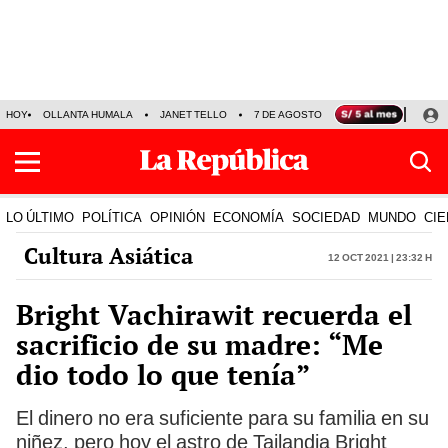
HOY
OLLANTA HUMALA
JANET TELLO
7 DE AGOSTO
TINKA RESULTADOS
LO ÚLTIMO
POLÍTICA
OPINIÓN
ECONOMÍA
SOCIEDAD
MUNDO
CIE
Cultura Asiática
12 Oct 2021 | 23:32 h
Bright Vachirawit recuerda el
sacrificio de su madre: “Me
dio todo lo que tenía”
El dinero no era suficiente para su familia en su
niñez, pero hoy el astro de Tailandia Bright