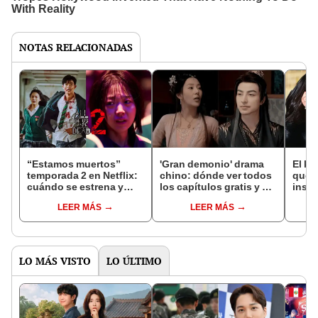
NOTAS RELACIONADAS
“Estamos muertos”
'Gran demonio' drama
El k-
temporada 2 en Netflix:
chino: dónde ver todos
que 
cuándo se estrena y
los capítulos gratis y en
inspi
avances de la
subespañol
de am
LEER MÁS
LEER MÁS
temporada
de S
LO MÁS VISTO
LO ÚLTIMO