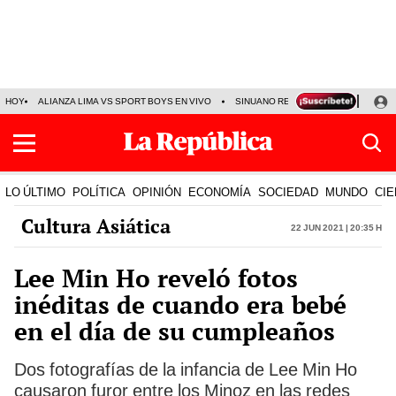
HOY
ALIANZA LIMA VS SPORT BOYS EN VIVO
SINUANO RESULTADOS HOY
JO
LO ÚLTIMO
POLÍTICA
OPINIÓN
ECONOMÍA
SOCIEDAD
MUNDO
CIE
Cultura Asiática
22 Jun 2021 | 20:35 h
Lee Min Ho reveló fotos
inéditas de cuando era bebé
en el día de su cumpleaños
Dos fotografías de la infancia de Lee Min Ho
causaron furor entre los Minoz en las redes