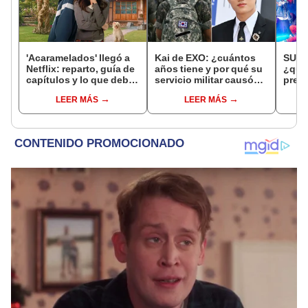
'Acaramelados' llegó a
Kai de EXO: ¿cuántos
SUPE
Netflix: reparto, guía de
años tiene y por qué su
¿qué
capítulos y lo que debes
servicio militar causó
prepa
saber de la nueva serie
polémica?
SUJU 
LEER MÁS
LEER MÁS
coreana
cine