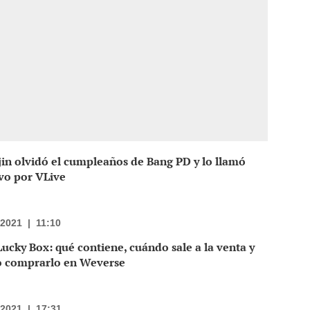
in olvidó el cumpleaños de Bang PD y lo llamó
vo por VLive
/2021
|
11:10
ucky Box: qué contiene, cuándo sale a la venta y
 comprarlo en Weverse
/2021
|
17:31