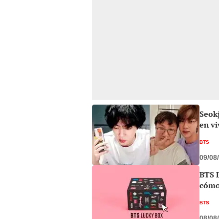
Seokj
en vi
BTS
09/08
BTS L
cómo
BTS
08/08