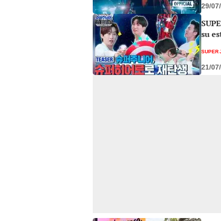
29/07
SUPE
su es
SUPER 
21/07