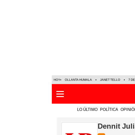
HOY
OLLANTA HUMALA
JANET TELLO
7 D
LO ÚLTIMO
POLÍTICA
OPINIÓ
Dennit Jul