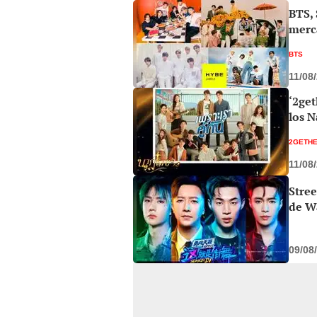
BTS,
merc
BTS
11/08
‘2get
los 
2GETHE
11/08
Stree
de W
09/08