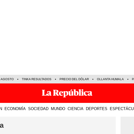
E AGOSTO
TINKA RESULTADOS
PRECIO DEL DÓLAR
OLLANTA HUMALA
P
N
ECONOMÍA
SOCIEDAD
MUNDO
CIENCIA
DEPORTES
ESPECTÁCU
ia