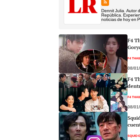
Dennit Julia. Autor 
República. Experien
noticias de hoy en 
F4 Th
Gory
F4 THA
08/01
F4 Th
dentr
F4 THA
08/01
Squid
cuen
SQUID 