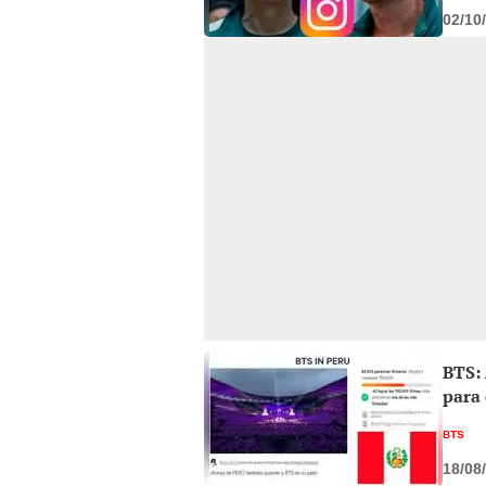
02/10
BTS:
para
BTS
18/08