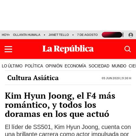
HOY
OLLANTA HUMALA
JANET TELLO
7 DE AGOSTO
TINKA RESULTADOS
LO ÚLTIMO
POLÍTICA
OPINIÓN
ECONOMÍA
SOCIEDAD
MUNDO
CIE
Cultura Asiática
05 Jun 2020 | 9:30 h
Kim Hyun Joong, el F4 más
romántico, y todos los
doramas en los que actuó
El líder de SS501, Kim Hyun Joong, cuenta con
una brillante carrera como actor impulsada por