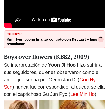
PUEDES VER
Kim Hyun Joong finaliza contrato con KeyEast y fans
reaccionan
Boys over flowers (KBS2, 2009)
Su interpretación de
Yoon Ji Hoo
hizo sufrir a
sus seguidores, quienes observaron como el
amor que sentía por Geum Jan Di (
Goo Hye
Sun
) nunca fue correspondido, al quedarse ella
con el caprichoso Gu Jun Pyo (
Lee Min Ho
).