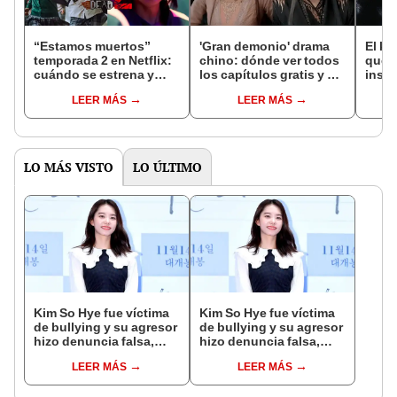
“Estamos muertos”
'Gran demonio' drama
El k-
temporada 2 en Netflix:
chino: dónde ver todos
que 
cuándo se estrena y
los capítulos gratis y en
inspi
avances de la
subespañol
de am
LEER MÁS
LEER MÁS
temporada
de S
LO MÁS VISTO
LO ÚLTIMO
Kim So Hye fue víctima
Kim So Hye fue víctima
de bullying y su agresor
de bullying y su agresor
hizo denuncia falsa,
hizo denuncia falsa,
según S&P
según S&P
LEER MÁS
LEER MÁS