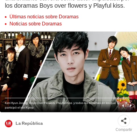
los doramas Boys over flowers y Playful kiss.
Últimas noticias sobre Doramas
Noticias sobre Doramas
Kim Hyun Joong: Boys Over Flowers, Playful Kiss y todos los doramas en los que
1
/
7
participó el idol Kpop
La República
Compartir