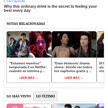
NOTAS RELACIONADAS
“Estamos muertos”
'Gran demonio' drama
El k-
temporada 2 en Netflix:
chino: dónde ver todos
que 
cuándo se estrena y
los capítulos gratis y en
inspi
avances de la
subespañol
de am
LEER MÁS
LEER MÁS
temporada
de S
LO MÁS VISTO
LO ÚLTIMO