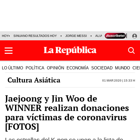
HOY
SINUANO RESULTADOS HOY
JORGE MESSI
ALIANZA LIMA VS SPORT BO
LO ÚLTIMO
POLÍTICA
OPINIÓN
ECONOMÍA
SOCIEDAD
MUNDO
CIE
Cultura Asiática
01 Mar 2020 | 15:33 h
Jaejoong y Jin Woo de
WINNER realizan donaciones
para víctimas de coronavirus
[FOTOS]