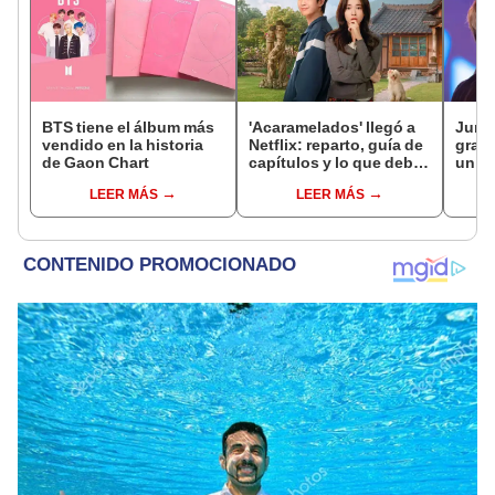
BTS tiene el álbum más
'Acaramelados' llegó a
Jung
vendido en la historia
Netflix: reparto, guía de
gradu
de Gaon Chart
capítulos y lo que debes
univ
saber de la nueva serie
hono
LEER MÁS
LEER MÁS
coreana
carre