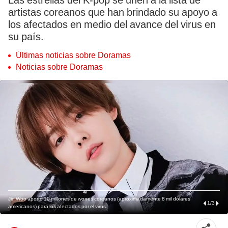
Las estrellas del K-pop se unen a la lista de
artistas coreanos que han brindado su apoyo a
los afectados en medio del avance del virus en
su país.
Últimas noticias sobre Doramas
Noticias sobre Doramas
Jin Woo aportó 10 millones de wones coreanos (aproximadamente 8 mil dólares
1
/
3
americanos) para los afectados por el virus.