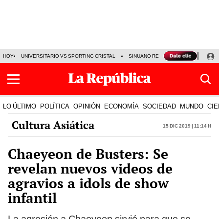
HOY
UNIVERSITARIO VS SPORTING CRISTAL
SINUANO RESULTADOS HOY
CA
LO ÚLTIMO
POLÍTICA
OPINIÓN
ECONOMÍA
SOCIEDAD
MUNDO
CIE
Cultura Asiática
15 Dic 2019 | 11:14 h
Chaeyeon de Busters: Se
revelan nuevos videos de
agravios a idols de show
infantil