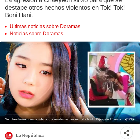
La agresión a Chaeyeon sirvió para que se
destape otros hechos violentos en Tok! Tok!
Boni Hani.
Últimas noticias sobre Doramas
Noticias sobre Doramas
Se difundieron nuevos videos que revelan acoso sexual a la idol K-pop de 15 años.
1
/
3
La República