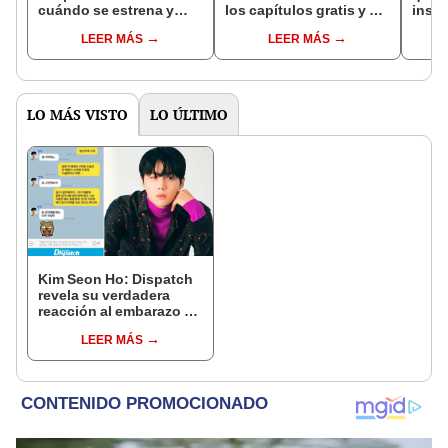
cuándo se estrena y
los capítulos gratis y en
inspi
avances de la
subespañol
de am
LEER MÁS
LEER MÁS
temporada
de S
LO MÁS VISTO
LO ÚLTIMO
Kim Seon Ho: Dispatch
revela su verdadera
reacción al embarazo de
exnovia
LEER MÁS