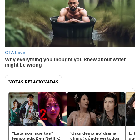
NOTAS RELACIONADAS
“Estamos muertos”
'Gran demonio' drama
El k-
temporada 2 en Netflix:
chino: dónde ver todos
que 