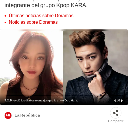
integrante del grupo Kpop KARA.
Últimas noticias sobre Doramas
Noticias sobre Doramas
T.O.P reveló los últimos mensajes que le envió Goo Hara.
1
/
3
La República
Compartir