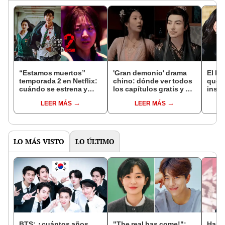
“Estamos muertos”
'Gran demonio' drama
El k-
temporada 2 en Netflix:
chino: dónde ver todos
que 
cuándo se estrena y
los capítulos gratis y en
inspi
avances de la
subespañol
de am
LEER MÁS
LEER MÁS
temporada
de S
LO MÁS VISTO
LO ÚLTIMO
BTS: ¿cuántos años
"The real has come!":
Han 