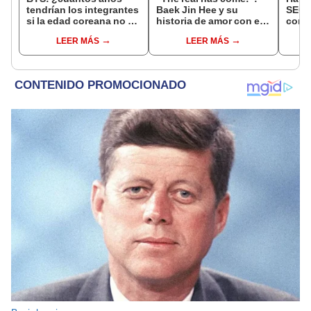
tendrían los integrantes
Baek Jin Hee y su
SECR
si la edad coreana no se
historia de amor con el
compl
hubiera eliminada?
actor de "My holo love"
princ
LEER MÁS
LEER MÁS