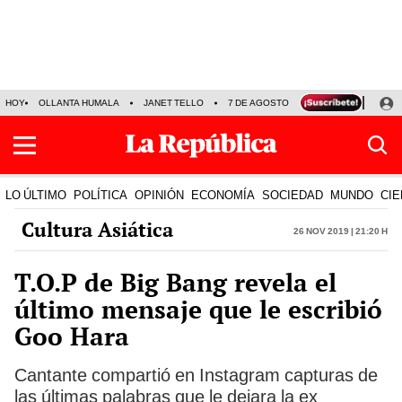
HOY
OLLANTA HUMALA
JANET TELLO
7 DE AGOSTO
TINKA RESULTADOS
LO ÚLTIMO
POLÍTICA
OPINIÓN
ECONOMÍA
SOCIEDAD
MUNDO
CIE
Cultura Asiática
26 Nov 2019 | 21:20 h
T.O.P de Big Bang revela el
último mensaje que le escribió
Goo Hara
Cantante compartió en Instagram capturas de
las últimas palabras que le dejara la ex