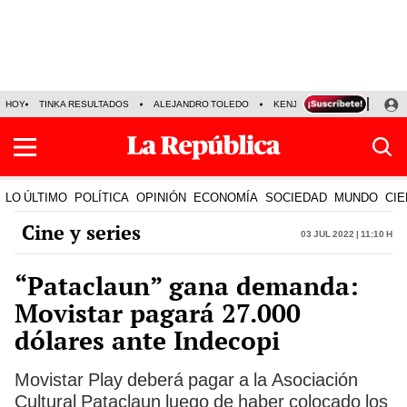
HOY
TINKA RESULTADOS
ALEJANDRO TOLEDO
KENJI FUJIMORI
PRECIO
LO ÚLTIMO
POLÍTICA
OPINIÓN
ECONOMÍA
SOCIEDAD
MUNDO
CIE
Cine y series
03 Jul 2022 | 11:10 h
“Pataclaun” gana demanda:
Movistar pagará 27.000
dólares ante Indecopi
Movistar Play deberá pagar a la Asociación
Cultural Pataclaun luego de haber colocado los