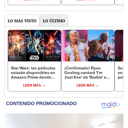
LO MÁS VISTO
LO ÚLTIMO
Star Wars: las películas
¡Confirmado! Ryan
Susy
estarán disponibles en
Gosling cantará 'I'm
en av
Amazon Prime desde
Just Ken' de 'Barbie' en
pelíc
mayo
vivo en los Premios
públ
LEER MÁS
LEER MÁS
Oscar 2024
ejem