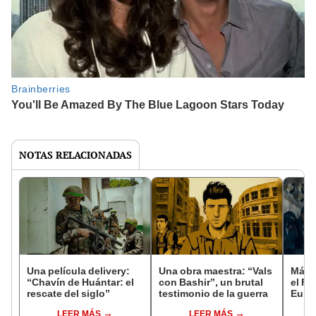
NOTAS RELACIONADAS
Una película delivery:
Una obra maestra: “Vals
Más d
“Chavín de Huántar: el
con Bashir”, un brutal
el Fe
rescate del siglo”
testimonio de la guerra
Euro
LEER MÁS
LEER MÁS