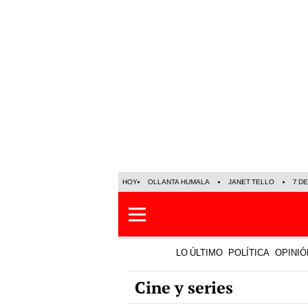
HOY
OLLANTA HUMALA
JANET TELLO
7 D
LO ÚLTIMO
POLÍTICA
OPINIÓ
Cine y series