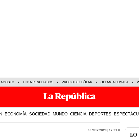
E AGOSTO
TINKA RESULTADOS
PRECIO DEL DÓLAR
OLLANTA HUMALA
P
N
ECONOMÍA
SOCIEDAD
MUNDO
CIENCIA
DEPORTES
ESPECTÁCU
03 Sep 2024 | 17:31 h
LO