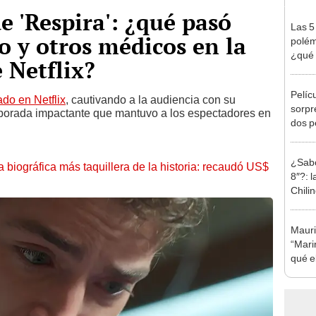
e 'Respira': ¿qué pasó
Las 5
o y otros médicos en la
polém
¿qué 
 Netflix?
salen
Pelíc
ado en Netflix
, cautivando a la audiencia con su
sorpr
mporada impactante que mantuvo a los espectadores en
dos p
a Bre
Weis
¿Sabo
la biográfica más taquillera de la historia: recaudó US$
8″?: 
Chili
propi
Mauri
“Mari
qué el
ines