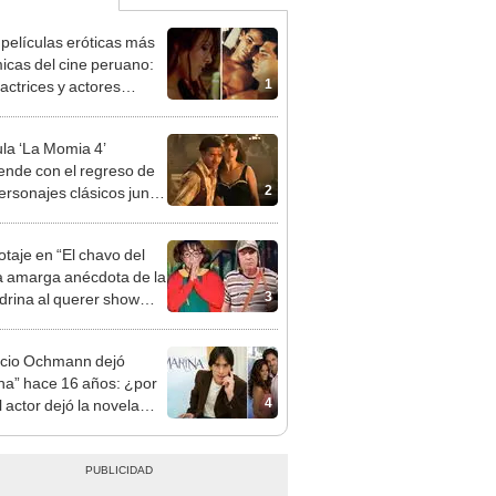
 películas eróticas más
icas del cine peruano:
1
actrices y actores
?
ula ‘La Momia 4’
ende con el regreso de
2
ersonajes clásicos junto
ndan Fraser y Rachel
z
taje en “El chavo del
la amarga anécdota de la
3
ndrina al querer show
o
cio Ochmann dejó
na” hace 16 años: ¿por
4
 actor dejó la novela
peradamente?