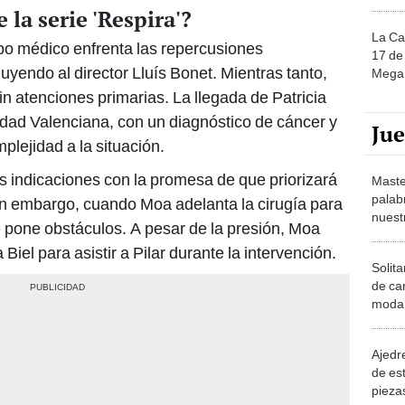
 la serie 'Respira'?
La Ca
quipo médico enfrenta las repercusiones
17 de 
uyendo al director Lluís Bonet. Mientras tanto,
Mega 
in atenciones primarias. La llegada de Patricia
dad Valenciana, con un diagnóstico de cáncer y
Ju
plejidad a la situación.
us indicaciones con la promesa de que priorizará
Maste
palab
in embargo, cuando Moa adelanta la cirugía para
nuest
 le pone obstáculos. A pesar de la presión, Moa
iel para asistir a Pilar durante la intervención.
Solita
de ca
moda.
demue
Ajedre
de es
piezas