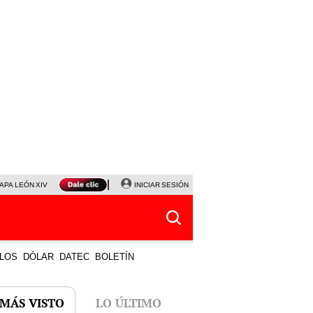
APA LEÓN XIV
NALDY SALDAÑA
INICIAR SESIÓN
LA BELLA LUZ
MAGALY MEDINA
HORÓS
LOS
DÓLAR
DATEC
BOLETÍN
 MÁS VISTO
LO ÚLTIMO