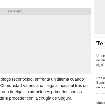
Te 
Una p
de Huá
siglo”
Una o
cólogo reconocido, enfrenta un dilema cuando
Bashir
 Comunidad Valenciana, llega al hospital tras un
de la
r una huelga sin atenciones primarias por las
ir si proceder con la cirugía de Segura.
Más d