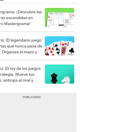
rgrama: ¡Descubre las
ras escondidas en
ro Mastergrama!
rio: El legendario juego
rtas que nunca pasa de
 Organiza el mazo y
stra tu habilidad.
z: El rey de los juegos
trategia. Mueve tus
, anticipa al rival y
gue el jaque mate.