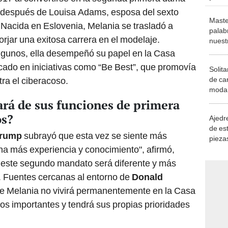
 después de Louisa Adams, esposa del sexto
Maste
Nacida en Eslovenia, Melania se trasladó a
palab
rjar una exitosa carrera en el modelaje.
nuest
algunos, ella desempeñó su papel en la Casa
ocado en iniciativas como “Be Best”, que promovía
Solita
de ca
ntra el ciberacoso.
moda.
demue
rá de sus funciones de primera
os?
Ajedre
de es
Trump
subrayó que esta vez se siente más
piezas
a más experiencia y conocimiento", afirmó,
consi
 este segundo mandato será diferente y más
. Fuentes cercanas al entorno de
Donald
 Melania no vivirá permanentemente en la Casa
os importantes y tendrá sus propias prioridades