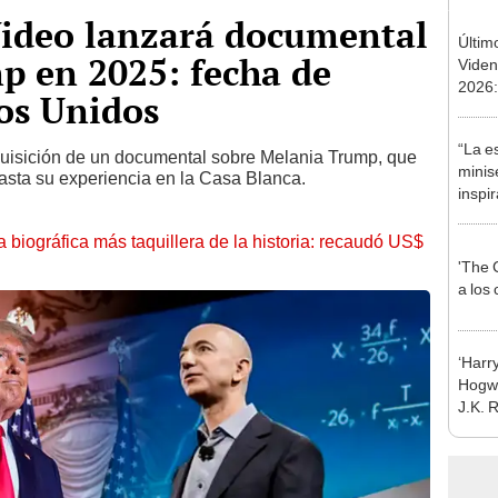
ideo lanzará documental
Últim
p en 2025: fecha de
Viden
2026:
os Unidos
de tu 
esper
“La e
uisición de un documental sobre Melania Trump, que
minis
asta su experiencia en la Casa Blanca.
inspi
crimen
la biográfica más taquillera de la historia: recaudó US$
'The 
a los 
‘Harr
Hogwa
J.K. 
apare