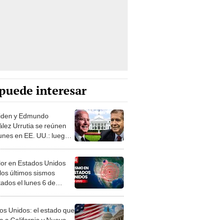
puede interesar
iden y Edmundo
lez Urrutia se reúnen
lunes en EE. UU.: luego
pera conferencia de
a
or en Estados Unidos
los últimos sismos
tados el lunes 6 de
, según USGS
os Unidos: el estado que
a a California y Nueva