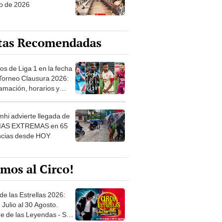
o de 2026
tas Recomendadas
os de Liga 1 en la fecha
 Torneo Clausura 2026:
amación, horarios y
 ver
hi advierte llegada de
IAS EXTREMAS en 65
ncias desde HOY
mos al Circo!
de las Estrellas 2026:
 Julio al 30 Agosto.
e de las Leyendas - San