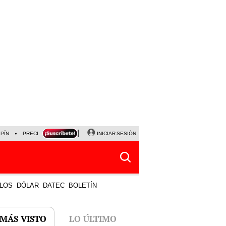
LPÍN
PRECIO DEL DÓLAR
CORTE DE LUZ
INICIAR SESIÓN
VIERNES 7 DE AGOSTO
ALBER
LOS
DÓLAR
DATEC
BOLETÍN
 MÁS VISTO
LO ÚLTIMO