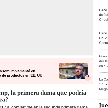
Migue
Circo
de Jul
Círcul
Circo
Del 2
Costa
Gran 
del 10
en el
Newsom implementó en
do de productos en EE. UU.
La Ca
17 de 
Mega 
mp, la primera dama que podría
nca?
Ju
017 al convertirse en la segunda primera dama