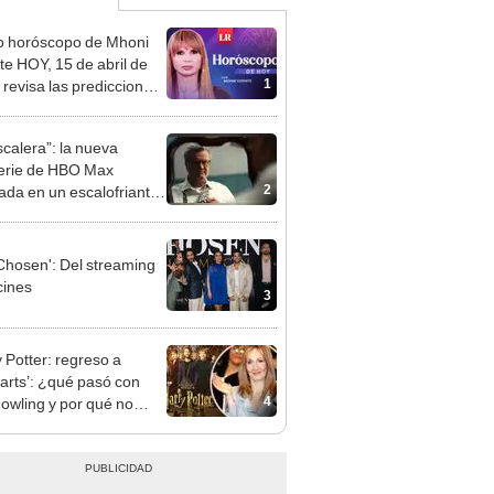
o horóscopo de Mhoni
te HOY, 15 de abril de
1
 revisa las predicciones
signo y entérate si te
a un día afortunado
scalera”: la nueva
erie de HBO Max
2
rada en un escalofriante
 de la vida real
Chosen': Del streaming
cines
3
y Potter: regreso a
rts’: ¿qué pasó con
4
Rowling y por qué no
ció?