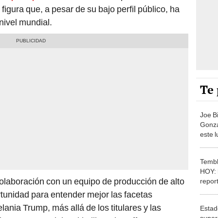
figura que, a pesar de su bajo perfil público, ha
nivel mundial.
Te 
Joe B
Gonzá
este 
se es
prens
Tembl
HOY: 
olaboración con un equipo de producción de alto
repor
enero
tunidad para entender mejor las facetas
ania Trump, más allá de los titulares y las
Estad
super