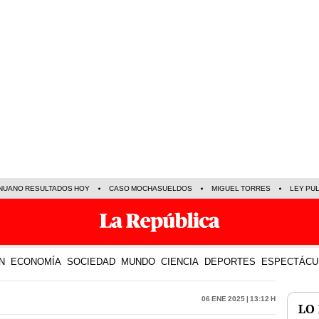
NUANO RESULTADOS HOY
CASO MOCHASUELDOS
MIGUEL TORRES
LEY PU
N
ECONOMÍA
SOCIEDAD
MUNDO
CIENCIA
DEPORTES
ESPECTÁCU
06 Ene 2025 | 13:12 h
LO