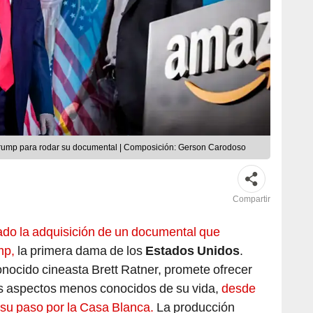
Trump para rodar su documental | Composición: Gerson Carodoso
Compartir
do la adquisición de un documental que
mp,
la primera dama de los
Estados Unidos
.
conocido cineasta Brett Ratner, promete ofrecer
os aspectos menos conocidos de su vida,
desde
 su paso por la Casa Blanca.
La producción