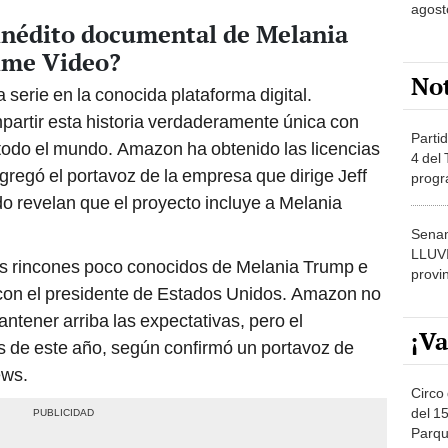
agost
 inédito documental de Melania
ime Video?
No
serie en la conocida plataforma digital.
rtir esta historia verdaderamente única con
Partid
 todo el mundo. Amazon ha obtenido las licencias
4 del
regó el portavoz de la empresa que dirige Jeff
progr
dónde
 revelan que el proyecto incluye a Melania
Senam
LLUV
sos rincones poco conocidos de Melania Trump e
provi
 con el presidente de Estados Unidos. Amazon no
ntener arriba las expectativas, pero el
¡Va
s de este año, según confirmó un portavoz de
ws.
Circo 
del 15
Parqu