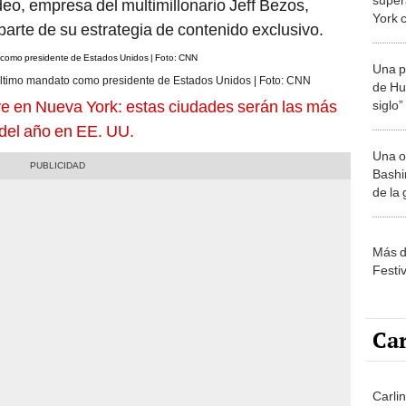
o, empresa del multimillonario Jeff Bezos,
York 
arte de su estrategia de contenido exclusivo.
más a
Una p
 último mandato como presidente de Estados Unidos | Foto: CNN
de Huá
e en Nueva York: estas ciudades serán las más
siglo”
 del año en EE. UU.
Una o
Bashir
de la
Más d
Festi
Car
Carli