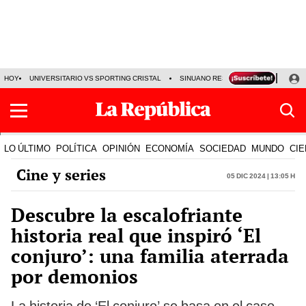
HOY
UNIVERSITARIO VS SPORTING CRISTAL
SINUANO RESULTADOS HOY
CA
LO ÚLTIMO
POLÍTICA
OPINIÓN
ECONOMÍA
SOCIEDAD
MUNDO
CIE
Cine y series
05 Dic 2024 | 13:05 h
Descubre la escalofriante
historia real que inspiró ‘El
conjuro’: una familia aterrada
por demonios