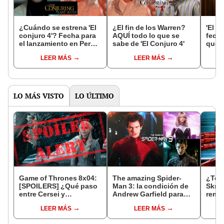
¿Cuándo se estrena 'El
¿El fin de los Warren?
'El C
conjuro 4'? Fecha para
AQUÍ todo lo que se
fecha
el lanzamiento en Perú y
sabe de 'El Conjuro 4'
que d
otros países de
últim
LEER MÁS
LEER MÁS
Latinoamérica?
y Lor
LO MÁS VISTO
LO ÚLTIMO
Game of Thrones 8x04:
The amazing Spider-
¿Ton
[SPOILERS] ¿Qué paso
Man 3: la condición de
Skrul
entre Cersei y
Andrew Garfield para
remp
Daenerys?
hacer la película
LEER MÁS
LEER MÁS