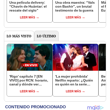
Una película delivery:
Una obra maestra: “Vals
Más d
“Chavín de Huántar: el
con Bashir”, un brutal
el Fe
rescate del siglo”
testimonio de la guerra
Euro
LEER MÁS
LEER MÁS
LO MÁS VISTO
LO ÚLTIMO
'Rigo' capítulo 7 [EN
'La mujer prohibida'
Benj
VIVO] por RCN: horario,
Netflix reparto: ¿Quién
Ainsw
canal y dónde ver
es quién en la serie
pers
ONLINE GRATIS la
colombiana
ambi
LEER MÁS
LEER MÁS
novela colombiana
protagonizada por
blanc
Valerie Domínguez?
simp