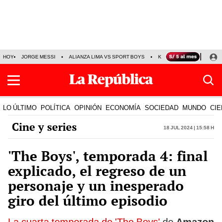
HOY
JORGE MESSI
ALIANZA LIMA VS SPORT BOYS
KENJI FUJIMORI
PRE
LO ÚLTIMO
POLÍTICA
OPINIÓN
ECONOMÍA
SOCIEDAD
MUNDO
CIE
Cine y series
18 Jul 2024 | 15:58 h
'The Boys', temporada 4: final
explicado, el regreso de un
personaje y un inesperado
giro del último episodio