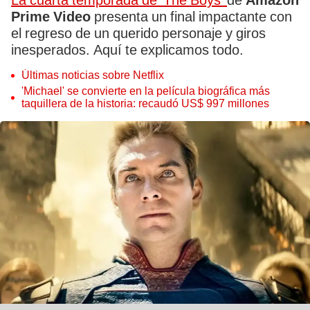
La cuarta temporada de 'The Boys'
de
Amazon
Prime Video
presenta un final impactante con
el regreso de un querido personaje y giros
inesperados. Aquí te explicamos todo.
Últimas noticias sobre Netflix
'Michael' se convierte en la película biográfica más
taquillera de la historia: recaudó US$ 997 millones