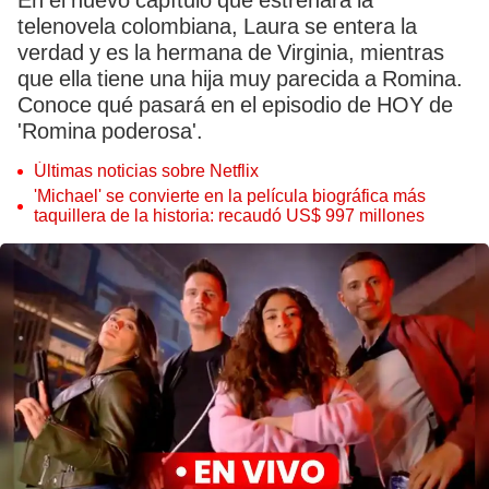
En el nuevo capítulo que estrenará la
telenovela colombiana, Laura se entera la
verdad y es la hermana de Virginia, mientras
que ella tiene una hija muy parecida a Romina.
Conoce qué pasará en el episodio de HOY de
'Romina poderosa'.
Últimas noticias sobre Netflix
'Michael' se convierte en la película biográfica más
taquillera de la historia: recaudó US$ 997 millones