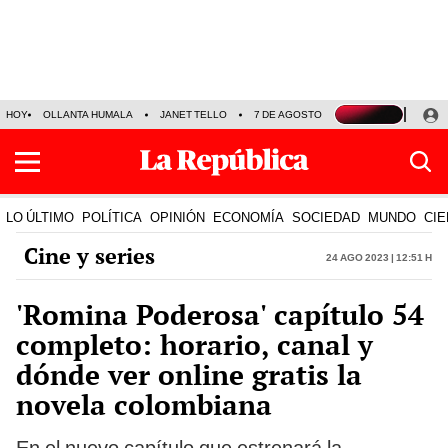
HOY
OLLANTA HUMALA
JANET TELLO
7 DE AGOSTO
TINKA RESULTADOS
LO ÚLTIMO
POLÍTICA
OPINIÓN
ECONOMÍA
SOCIEDAD
MUNDO
CIE
Cine y series
24 Ago 2023 | 12:51 h
'Romina Poderosa' capítulo 54
completo: horario, canal y
dónde ver online gratis la
novela colombiana