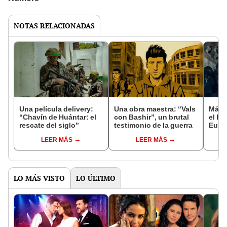
NOTAS RELACIONADAS
Una película delivery:
Una obra maestra: “Vals
Más d
“Chavín de Huántar: el
con Bashir”, un brutal
el Fe
rescate del siglo”
testimonio de la guerra
Euro
LEER MÁS
LEER MÁS
LO MÁS VISTO
LO ÚLTIMO