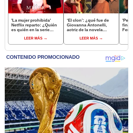
'La mujer prohibida'
‘El clon’: ¿qué fue de
'Perf
Netflix reparto: ¿Quién
Giovanna Antonelli,
final
es quién en la serie
actriz de la novela
Ferre
colombiana
brasileña, y a qué se
veng
LEER MÁS
LEER MÁS
protagonizada por
dedica ahora?
con C
Valerie Domínguez?