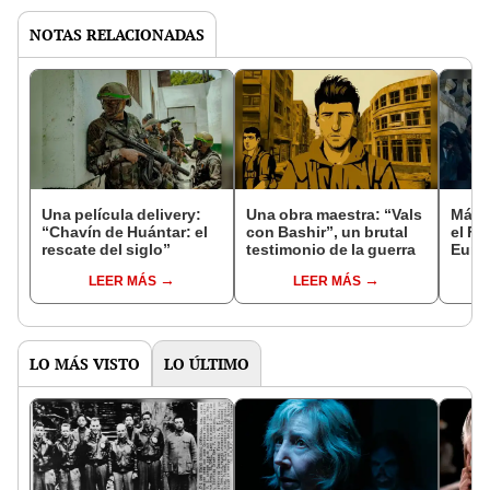
NOTAS RELACIONADAS
Una película delivery:
Una obra maestra: “Vals
Más d
“Chavín de Huántar: el
con Bashir”, un brutal
el Fe
rescate del siglo”
testimonio de la guerra
Euro
LEER MÁS
LEER MÁS
LO MÁS VISTO
LO ÚLTIMO