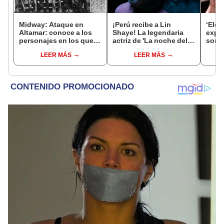
Midway: Ataque en
¡Perú recibe a Lin
‘Elen
Altamar: conoce a los
Shaye! La legendaria
expl
personajes en los que
actriz de 'La noche del
son 
se basaron para hacer la
demonio' visitará
de la
LEER MÁS
LEER MÁS
película
nuestro país para
promocionar 'Insidious,
están entre nosotros'