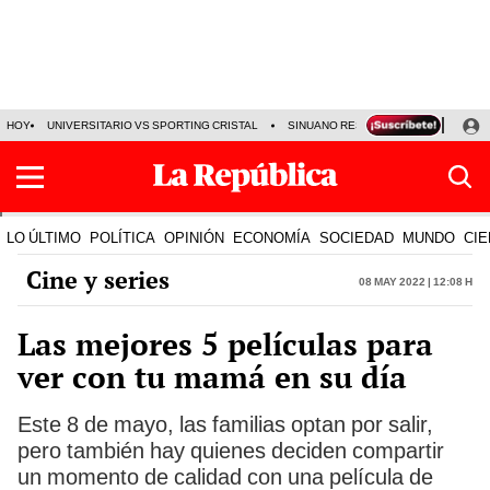
HOY
UNIVERSITARIO VS SPORTING CRISTAL
SINUANO RESULTADOS HOY
CA
LO ÚLTIMO
POLÍTICA
OPINIÓN
ECONOMÍA
SOCIEDAD
MUNDO
CIE
Cine y series
08 May 2022 | 12:08 h
Las mejores 5 películas para
ver con tu mamá en su día
Este 8 de mayo, las familias optan por salir,
pero también hay quienes deciden compartir
un momento de calidad con una película de