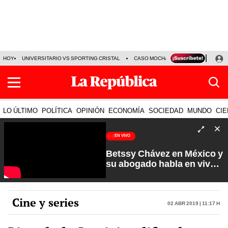
HOY
UNIVERSITARIO VS SPORTING CRISTAL
CASO MOCHASUELDOS
MIGUEL
LO ÚLTIMO
POLÍTICA
OPINIÓN
ECONOMÍA
SOCIEDAD
MUNDO
CIE
EN VIVO
Betssy Chávez en México y
su abogado habla en vivo |
Que No Se Te Olvide con
Carlos Cornejo
Cine y series
02 Abr 2019 | 11:17 h