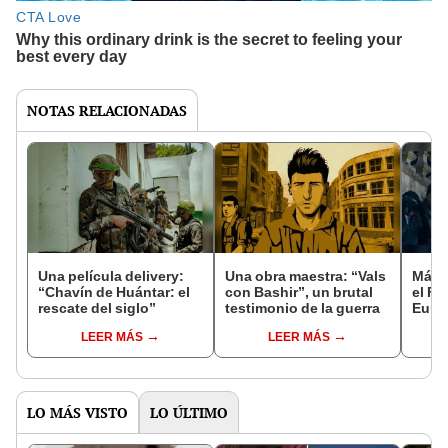
NOTAS RELACIONADAS
Una película delivery:
Una obra maestra: “Vals
Más d
“Chavín de Huántar: el
con Bashir”, un brutal
el Fe
rescate del siglo”
testimonio de la guerra
Euro
LEER MÁS
LEER MÁS
LO MÁS VISTO
LO ÚLTIMO