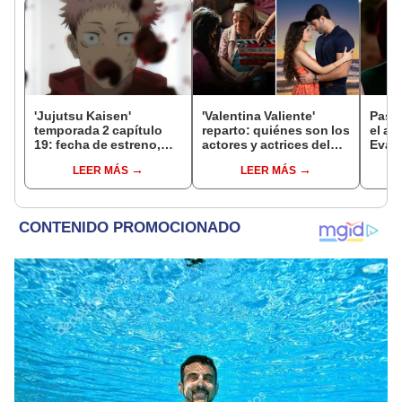
'Jujutsu Kaisen'
'Valentina Valiente'
Pasió
temporada 2 capítulo
reparto: quiénes son los
el an
19: fecha de estreno,
actores y actrices del
Eva 
horarios y dónde ver el
elenco completo de la
20 a
LEER MÁS
LEER MÁS
anime ONLINE
nueva novela de Latina