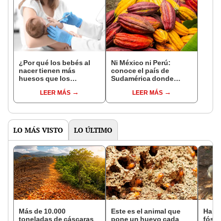
¿Por qué los bebés al
Ni México ni Perú:
nacer tienen más
conoce el país de
huesos que los
Sudamérica donde
adultos?
nació el cacao, según
LEER MÁS
LEER MÁS
estudio
LO MÁS VISTO
LO ÚLTIMO
Más de 10.000
Este es el animal que
Hall
toneladas de cáscaras
pone un huevo cada
fósi