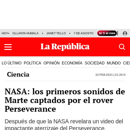
HOY
OLLANTA HUMALA
JANET TELLO
7 DE AGOSTO
TINKA RESULTADOS
LO ÚLTIMO
POLÍTICA
OPINIÓN
ECONOMÍA
SOCIEDAD
MUNDO
CIE
Ciencia
22 Feb 2021 | 21:26 h
NASA: los primeros sonidos de
Marte captados por el rover
Perseverance
Después de que la NASA revelara un video del
impactante aterrizaje del Perseverance,