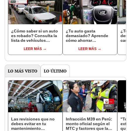
¿Cómo saber si un auto
¿Tu auto gasta
¿Tu 
es robado? Consulta la
demasiado? Aprende
descu
lista de vehículos
cómo ahorrar
caser
reportados por placa
combustible con estos
aboll
LEER MÁS
LEER MÁS
consejos prácticos
LO MÁS VISTO
LO ÚLTIMO
Las revisiones que no
Infracción M39 en Perú:
"Toyo
debes evitar en tu
monto oficial según el
exte
mantenimiento
MTC y factores que la
que r