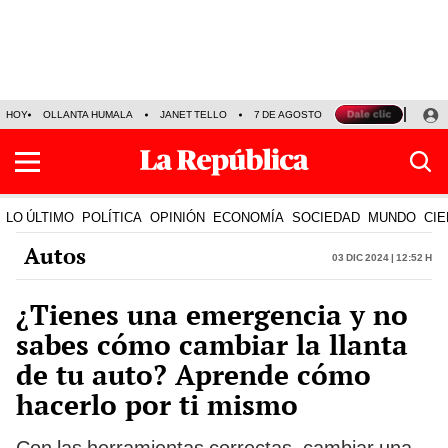
HOY
OLLANTA HUMALA
JANET TELLO
7 DE AGOSTO
TINKA RESULTADOS
LO ÚLTIMO
POLÍTICA
OPINIÓN
ECONOMÍA
SOCIEDAD
MUNDO
CIE
Autos
03 Dic 2024 | 12:52 h
¿Tienes una emergencia y no
sabes cómo cambiar la llanta
de tu auto? Aprende cómo
hacerlo por ti mismo