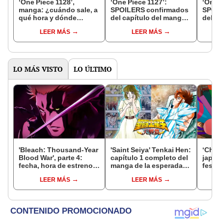
‘One Piece 1128’,
‘One Piece 1127’:
‘One 
manga: ¿cuándo sale, a
SPOILERS confirmados
SPOI
qué hora y dónde
del capítulo del manga
del c
puedes leer el nuevo
que sale el 22 de
que s
LEER MÁS
LEER MÁS
capítulo?
septiembre
sept
LO MÁS VISTO
LO ÚLTIMO
'Bleach: Thousand-Year
'Saint Seiya' Tenkai Hen:
‘Chao
Blood War', parte 4:
capítulo 1 completo del
japo
fecha, hora de estreno,
manga de la esperada
festi
canal y todo sobre el
'Saga del cielo'
inter
LEER MÁS
LEER MÁS
final del anime
los c