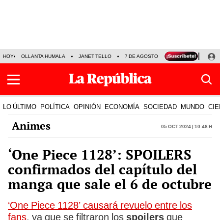
HOY
OLLANTA HUMALA
JANET TELLO
7 DE AGOSTO
TINKA RESULTADOS
LO ÚLTIMO
POLÍTICA
OPINIÓN
ECONOMÍA
SOCIEDAD
MUNDO
CIE
Animes
05 Oct 2024 | 10:48 h
‘One Piece 1128’: SPOILERS
confirmados del capítulo del
manga que sale el 6 de octubre
‘One Piece 1128’ causará revuelo entre los
fans
, ya que se filtraron los
spoilers
que