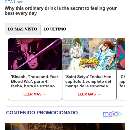
LO MÁS VISTO
LO ÚLTIMO
'Bleach: Thousand-Year
'Saint Seiya' Tenkai Hen:
‘Chao
Blood War', parte 4:
capítulo 1 completo del
japo
fecha, hora de estreno,
manga de la esperada
festi
canal y todo sobre el
'Saga del cielo'
inter
LEER MÁS
LEER MÁS
final del anime
los c