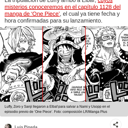
La tripulación de Luffy arribó a Elbaf,
cuyos
misterios conoceremos en el capítulo 1128 del
manga de ‘One Piece’
, el cual ya tiene fecha y
hora confirmadas para su lanzamiento.
Luffy, Zoro y Sanji llegaron a Elbaf para salvar a Nami y Usopp en el
episodio previo de ‘One Piece’. Foto: composición LR/Manga Plus
Luis Pineda