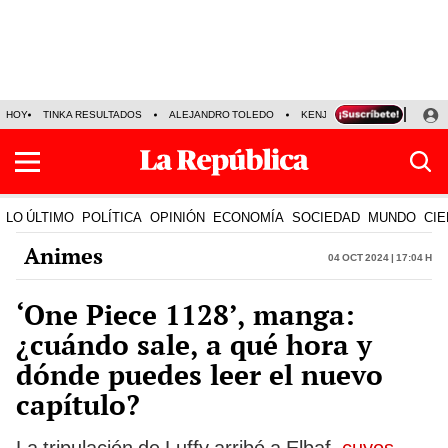
HOY
TINKA RESULTADOS
ALEJANDRO TOLEDO
KENJI FUJIMORI
PRECIO
LO ÚLTIMO
POLÍTICA
OPINIÓN
ECONOMÍA
SOCIEDAD
MUNDO
CIE
Animes
04 Oct 2024 | 17:04 h
‘One Piece 1128’, manga:
¿cuándo sale, a qué hora y
dónde puedes leer el nuevo
capítulo?