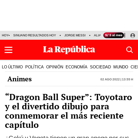
HOY
SINUANO RESULTADOS HOY
JORGE MESSI
ALIANZA LIMA VS SPORT BO
LO ÚLTIMO
POLÍTICA
OPINIÓN
ECONOMÍA
SOCIEDAD
MUNDO
CIE
Animes
02 Ago 2022 | 13:55 h
“Dragon Ball Super”: Toyotaro
y el divertido dibujo para
conmemorar el más reciente
capítulo