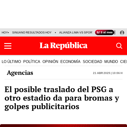
HOY
SINUANO RESULTADOS HOY
ALIANZA LIMA VS SPORT BOYS
JORGE MES
LO ÚLTIMO
POLÍTICA
OPINIÓN
ECONOMÍA
SOCIEDAD
MUNDO
CIE
Agencias
21 Abr 2025 | 10:06 h
El posible traslado del PSG a
otro estadio da para bromas y
golpes publicitarios