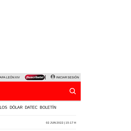
APA LEÓN XIV
NALDY SALDAÑA
INICIAR SESIÓN
LA BELLA LUZ
MAGALY MEDINA
HORÓS
LOS
DÓLAR
DATEC
BOLETÍN
02 Jun 2022 | 15:17 h