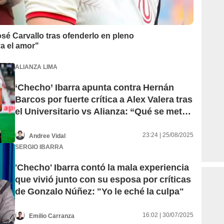
osé Carvallo tras ofenderlo en pleno
va el amor"
ALIANZA LIMA
‘Checho’ Ibarra apunta contra Hernán
Barcos por fuerte crítica a Alex Valera tras
el Universitario vs Alianza: “Qué se mete
él”
23:24 | 25/08/2025
Andree Vidal
SERGIO IBARRA
'Checho' Ibarra contó la mala experiencia
que vivió junto con su esposa por críticas
de Gonzalo Núñez: "Yo le eché la culpa"
16:02 | 30/07/2025
Emilio Carranza