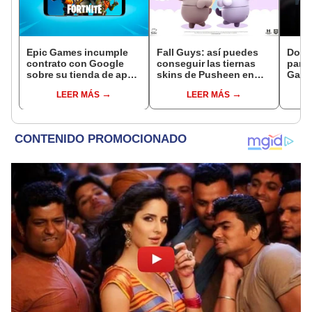
Epic Games incumple
Fall Guys: así puedes
Dota 
contrato con Google
conseguir las tiernas
parte
sobre su tienda de apps
skins de Pusheen en
Gami
y recibe demanda
PlayStation, Nintendo y
mist
LEER MÁS
LEER MÁS
PC
[FOT