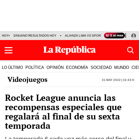
HOY
SINUANO RESULTADOS HOY
ALIANZA LIMA VS SPORT BOYS
JORGE MES
LO ÚLTIMO
POLÍTICA
OPINIÓN
ECONOMÍA
SOCIEDAD
MUNDO
CIE
Videojuegos
31 May 2022 | 16:33 h
Rocket League anuncia las
recompensas especiales que
regalará al final de su sexta
temporada