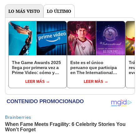
LO MÁS VISTO
LO ÚLTIMO
The Game Awards 2025
Este es el único
Tráil
llega por primera vez a
peruano que participa
reve
Prime Video: cómo y
en The International
evolu
cuándo ver el evento
2025 de Dota 2 con el
sigui
LEER MÁS
LEER MÁS
equipo Heroic