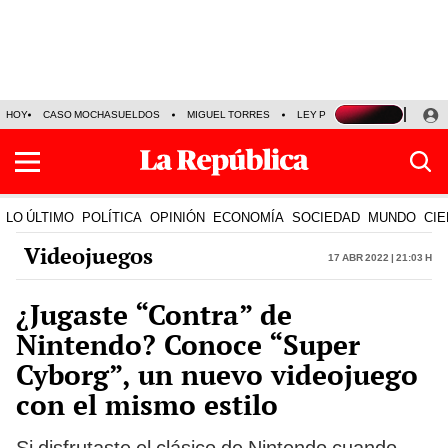
HOY
CASO MOCHASUELDOS
MIGUEL TORRES
LEY PULPÍN
PRECIO DEL
LO ÚLTIMO
POLÍTICA
OPINIÓN
ECONOMÍA
SOCIEDAD
MUNDO
CIE
Videojuegos
17 Abr 2022 | 21:03 h
¿Jugaste “Contra” de
Nintendo? Conoce “Super
Cyborg”, un nuevo videojuego
con el mismo estilo