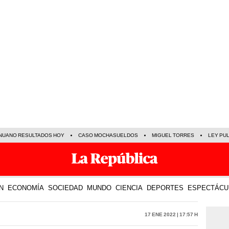
NUANO RESULTADOS HOY
CASO MOCHASUELDOS
MIGUEL TORRES
LEY PU
N
ECONOMÍA
SOCIEDAD
MUNDO
CIENCIA
DEPORTES
ESPECTÁCU
17 Ene 2022 | 17:57 h