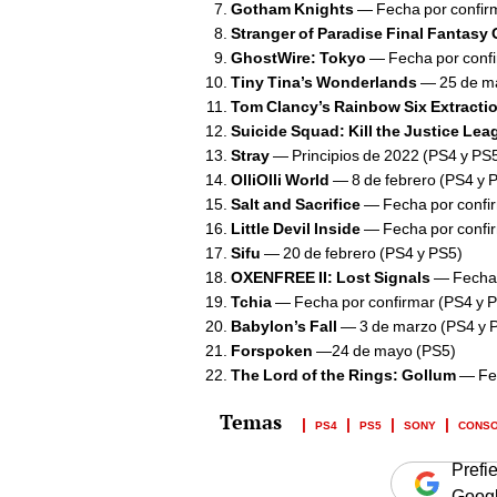
Gotham Knights
— Fecha por confir
Stranger of Paradise Final Fantasy 
GhostWire: Tokyo
— Fecha por confi
Tiny Tina’s Wonderlands
— 25 de ma
Tom Clancy’s Rainbow Six Extracti
Suicide Squad: Kill the Justice Lea
Stray
— Principios de 2022 (PS4 y PS
OlliOlli World
— 8 de febrero (PS4 y 
Salt and Sacrifice
— Fecha por confir
Little Devil Inside
— Fecha por confir
Sifu
— 20 de febrero (PS4 y PS5)
OXENFREE II: Lost Signals
— Fecha 
Tchia
— Fecha por confirmar (PS4 y 
Babylon’s Fall
— 3 de marzo (PS4 y 
Forspoken
—24 de mayo (PS5)
The Lord of the Rings: Gollum
— Fec
PS4
PS5
SONY
CONS
Prefi
Goog