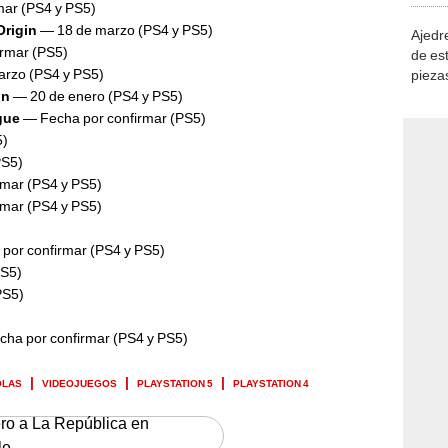
mar (PS4 y PS5)
Origin
— 18 de marzo (PS4 y PS5)
Ajedre
rmar (PS5)
de es
rzo (PS4 y PS5)
piezas
consi
on
— 20 de enero (PS4 y PS5)
gue
— Fecha por confirmar (PS5)
5)
PS5)
mar (PS4 y PS5)
mar (PS4 y PS5)
por confirmar (PS4 y PS5)
PS5)
PS5)
ha por confirmar (PS4 y PS5)
OLAS
VIDEOJUEGOS
PLAYSTATION 5
PLAYSTATION 4
ero a La República en
le