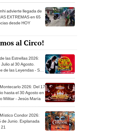
 ver
hi advierte llegada de
IAS EXTREMAS en 65
ncias desde HOY
mos al Circo!
de las Estrellas 2026:
 Julio al 30 Agosto.
e de las Leyendas - San
l
 Montecarlo 2026: Del 17
io hasta el 30 Agosto en
o Militar - Jesús María
 Místico Condor 2026:
5 de Junio. Explanada
 21