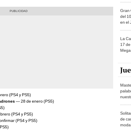
Gran 
del 10
en el
La Ca
17 de 
Mega 
Ju
Maste
palab
rero (PS4 y PS5)
nuest
adrones
— 28 de enero (PS5)
S5)
Solita
brero (PS4 y PS5)
de ca
onfirmar (PS4 y PS5)
moda.
 PS5)
demue