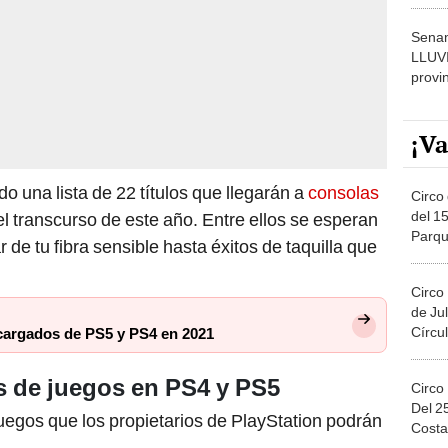
dónde
Senam
LLUV
provi
¡Va
o una lista de 22 títulos que llegarán a
consolas
Circo 
del 15
l transcurso de este año. Entre ellos se esperan
Parqu
 de tu fibra sensible hasta éxitos de taquilla que
Migue
Circo
de Jul
Círcul
cargados de PS5 y PS4 en 2021
 de juegos en PS4 y PS5
Circo
Del 2
juegos que los propietarios de PlayStation podrán
Costa