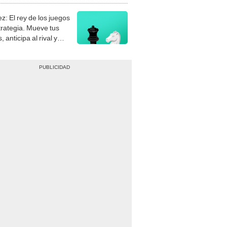
z: El rey de los juegos
trategia. Mueve tus
, anticipa al rival y
gue el jaque mate.