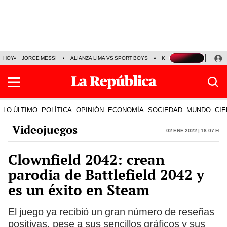
HOY
JORGE MESSI
ALIANZA LIMA VS SPORT BOYS
KENJI FUJIMORI
PRE
LO ÚLTIMO
POLÍTICA
OPINIÓN
ECONOMÍA
SOCIEDAD
MUNDO
CIE
Videojuegos
02 Ene 2022 | 18:07 h
Clownfield 2042: crean
parodia de Battlefield 2042 y
es un éxito en Steam
El juego ya recibió un gran número de reseñas
positivas, pese a sus sencillos gráficos y sus