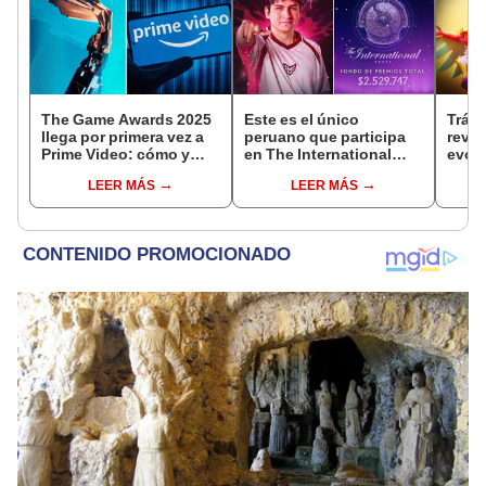
The Game Awards 2025
Este es el único
Tráil
llega por primera vez a
peruano que participa
reve
Prime Video: cómo y
en The International
evolu
cuándo ver el evento
2025 de Dota 2 con el
sigui
LEER MÁS
LEER MÁS
equipo Heroic