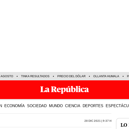
E AGOSTO
TINKA RESULTADOS
PRECIO DEL DÓLAR
OLLANTA HUMALA
P
N
ECONOMÍA
SOCIEDAD
MUNDO
CIENCIA
DEPORTES
ESPECTÁCU
28 Dic 2021 | 9:37 h
LO