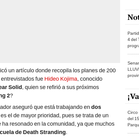
No
Partid
4 del
progr
dónde
Senam
LLUV
icó un artículo donde recopila los planes de 200
provi
s entrevistados fue
Hideo Kojima
, conocido
ear Solid
, quien se refirió a sus próximos
¡Va
ng 2
?
ollador aseguró que está trabajando en
dos
Circo 
s es el de mayor prioridad, pues se trata de un
del 15
que ha resonado en la comunidad, ya que muchos
Parqu
Migue
cuela de Death Stranding
.