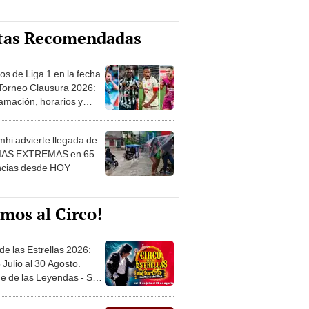
tas Recomendadas
os de Liga 1 en la fecha
 Torneo Clausura 2026:
amación, horarios y
 ver
hi advierte llegada de
IAS EXTREMAS en 65
ncias desde HOY
mos al Circo!
de las Estrellas 2026:
 Julio al 30 Agosto.
e de las Leyendas - San
l