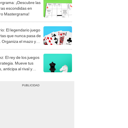
rgrama: ¡Descubre las
ras escondidas en
ro Mastergrama!
rio: El legendario juego
rtas que nunca pasa de
 Organiza el mazo y
stra tu habilidad.
z: El rey de los juegos
trategia. Mueve tus
, anticipa al rival y
gue el jaque mate.