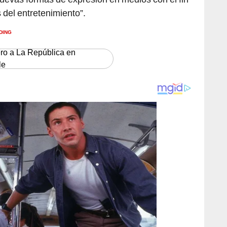
s del entretenimiento”.
DING
ero a La República en
le