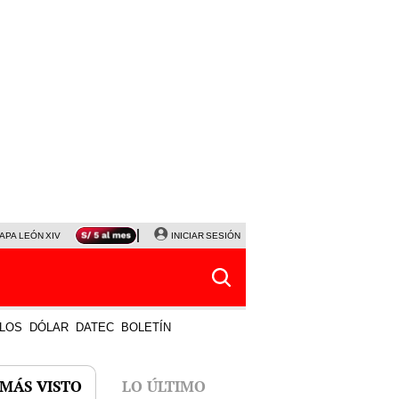
APA LEÓN XIV
NALDY SALDAÑA
INICIAR SESIÓN
LA BELLA LUZ
MAGALY MEDINA
HORÓS
LOS
DÓLAR
DATEC
BOLETÍN
 MÁS VISTO
LO ÚLTIMO