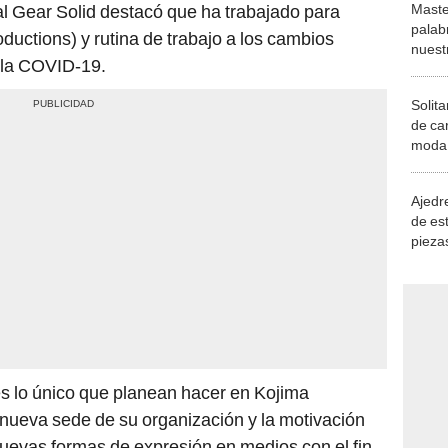
Maste
l Gear Solid destacó que ha trabajado para
palab
uctions) y rutina de trabajo a los cambios
nuest
 la COVID-19.
Solita
de ca
moda.
demue
Ajedre
de es
piezas
consi
es lo único que planean hacer en Kojima
a nueva sede de su organización y la motivación
uevas formas de expresión en medios con el fin