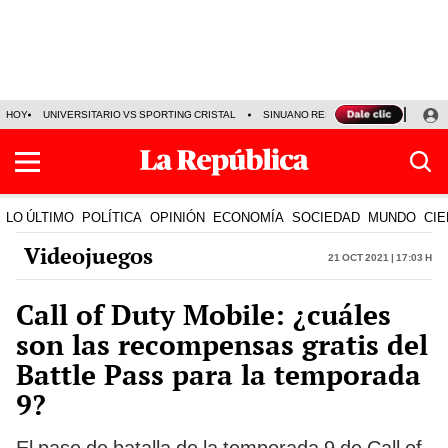
HOY
UNIVERSITARIO VS SPORTING CRISTAL
SINUANO RESULTADOS HOY
CA
LO ÚLTIMO
POLÍTICA
OPINIÓN
ECONOMÍA
SOCIEDAD
MUNDO
CIE
Videojuegos
21 Oct 2021 | 17:03 h
Call of Duty Mobile: ¿cuáles
son las recompensas gratis del
Battle Pass para la temporada
9?