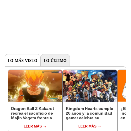
LO MÁS VISTO
LO ÚLTIMO
Dragon Ball Z Kakarot
Kingdom Hearts cumple
¿Es e
recrea el sacrificio de
20 años y la comunidad
incó
Majin Vegeta frente a
gamer celebra su
en su
Majin Boo en nuevo
trayectoria
LEER MÁS
LEER MÁS
gameplay [VIDEO]