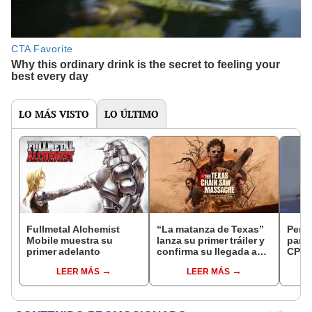
LO MÁS VISTO
LO ÚLTIMO
Fullmetal Alchemist
“La matanza de Texas”
Pers
Mobile muestra su
lanza su primer tráiler y
para 
primer adelanto
confirma su llegada a
CPU 
consolas para el 2023
LEER MÁS
LEER MÁS