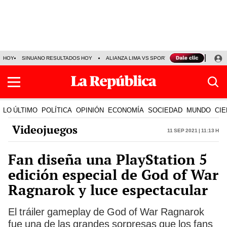
HOY
SINUANO RESULTADOS HOY
ALIANZA LIMA VS SPORT BOYS
JORGE MES
LO ÚLTIMO
POLÍTICA
OPINIÓN
ECONOMÍA
SOCIEDAD
MUNDO
CIE
Videojuegos
11 Sep 2021 | 11:13 h
Fan diseña una PlayStation 5
edición especial de God of War
Ragnarok y luce espectacular
El tráiler gameplay de God of War Ragnarok
fue una de las grandes sorpresas que los fans