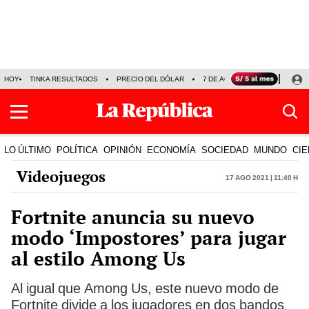
HOY
TINKA RESULTADOS
PRECIO DEL DÓLAR
7 DE AGOSTO
OLLANTA H
LO ÚLTIMO
POLÍTICA
OPINIÓN
ECONOMÍA
SOCIEDAD
MUNDO
CIE
Videojuegos
17 Ago 2021 | 11:40 h
Fortnite anuncia su nuevo
modo ‘Impostores’ para jugar
al estilo Among Us
Al igual que Among Us, este nuevo modo de
Fortnite divide a los jugadores en dos bandos