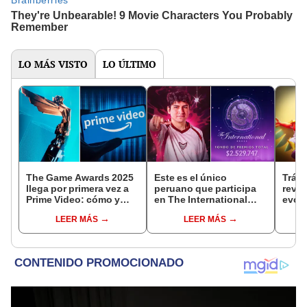
LO MÁS VISTO
LO ÚLTIMO
The Game Awards 2025
Este es el único
Tráil
llega por primera vez a
peruano que participa
reve
Prime Video: cómo y
en The International
evolu
cuándo ver el evento
2025 de Dota 2 con el
sigui
LEER MÁS
LEER MÁS
equipo Heroic