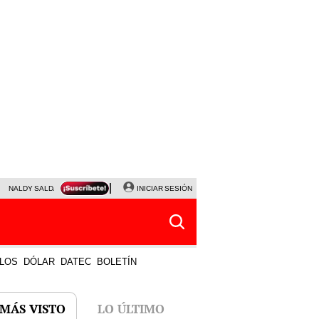
NALDY SALDAÑA
JAVIER MILEI
INICIAR SESIÓN
PARTIDOS DE HOY
HORÓSCOPO DE HOY
LOS
DÓLAR
DATEC
BOLETÍN
 MÁS VISTO
LO ÚLTIMO