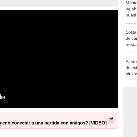
Maste
palab
nuest
Solita
de ca
moda.
demue
Ajedre
de es
piezas
consi
uedo conectar a una partida con amigos? [VIDEO]