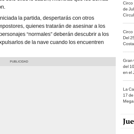
Circo
on.
de Jul
Círcul
niciada la partida, despertarás con otros
postores, quienes tratarán de asesinar a los
Circo
ersonajes “normales” deberán descubrir a los
Del 2
xpulsarlos de la nave cuando los encuentren
Costa
Gran 
del 10
en el
La Ca
17 de 
Mega 
Ju