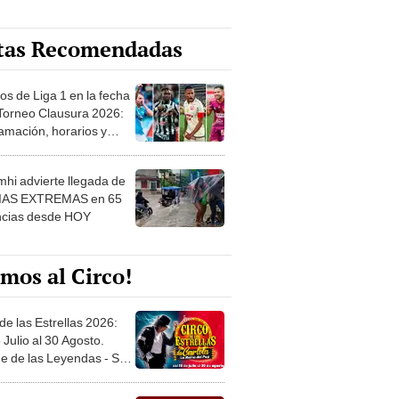
tas Recomendadas
os de Liga 1 en la fecha
 Torneo Clausura 2026:
amación, horarios y
 ver
hi advierte llegada de
IAS EXTREMAS en 65
ncias desde HOY
mos al Circo!
de las Estrellas 2026:
 Julio al 30 Agosto.
e de las Leyendas - San
l