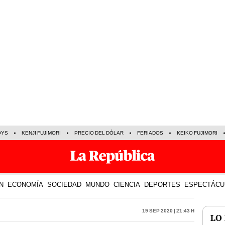
OYS
KENJI FUJIMORI
PRECIO DEL DÓLAR
FERIADOS
KEIKO FUJIMORI
N
ECONOMÍA
SOCIEDAD
MUNDO
CIENCIA
DEPORTES
ESPECTÁCU
19 Sep 2020 | 21:43 h
LO