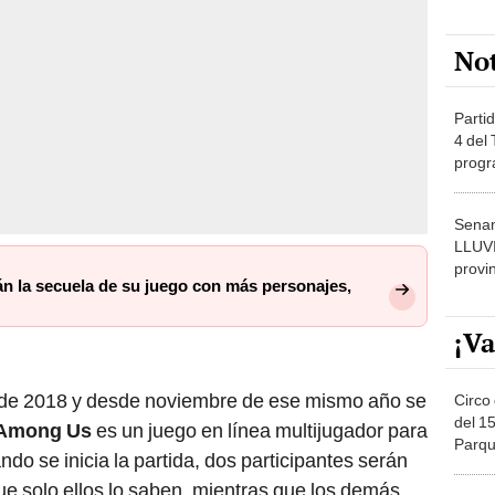
No
Partid
4 del
progr
dónde
Senam
LLUV
provi
n la secuela de su juego con más personajes,
¡Va
io de 2018 y desde noviembre de ese mismo año se
Circo 
del 15
Among Us
es un juego en línea multijugador para
Parqu
ndo se inicia la partida, dos participantes serán
Migue
e solo ellos lo saben, mientras que los demás