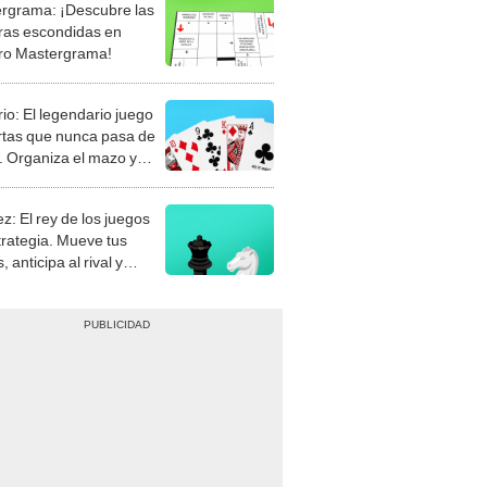
rgrama: ¡Descubre las
ras escondidas en
ro Mastergrama!
rio: El legendario juego
rtas que nunca pasa de
 Organiza el mazo y
stra tu habilidad.
z: El rey de los juegos
trategia. Mueve tus
, anticipa al rival y
gue el jaque mate.