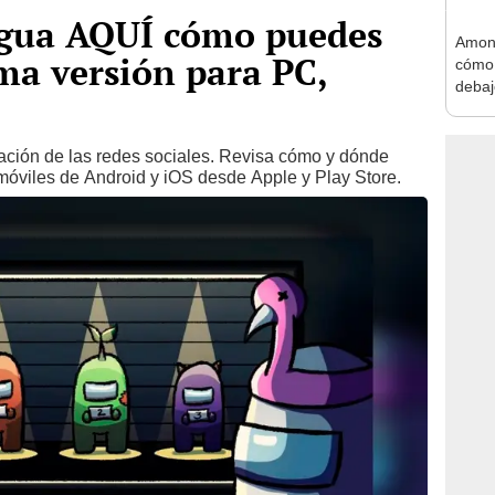
gua AQUÍ cómo puedes
Among
ima versión para PC,
cómo 
debaj
[VID
sación de las redes sociales. Revisa cómo y dónde
 móviles de Android y iOS desde Apple y Play Store.