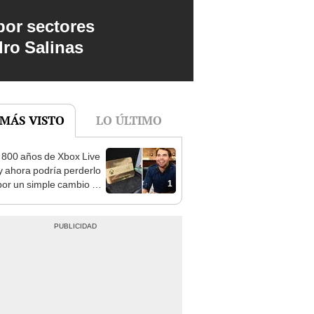
por sectores
dro Salinas
 MÁS VISTO
LO ÚLTIMO
800 años de Xbox Live
y ahora podría perderlo
1
por un simple cambio de
re