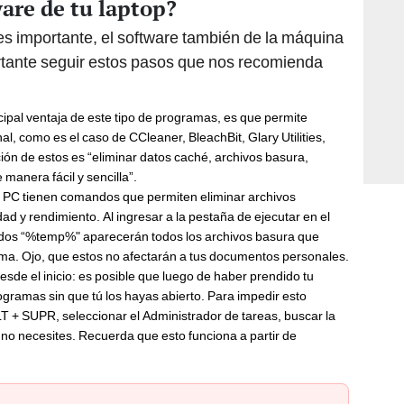
are de tu laptop?
 es importante, el software también de la máquina
ortante seguir estos pasos que nos recomienda
ncipal ventaja de este tipo de programas, es que permite
, como es el caso de CCleaner, BleachBit, Glary Utilities,
ción de estos es “eliminar datos caché, archivos basura,
 manera fácil y sencilla”.
ps y PC tienen comandos que permiten eliminar archivos
 y rendimiento. Al ingresar a la pestaña de ejecutar en el
ndos “%temp%" aparecerán todos los archivos basura que
a. Ojo, que estos no afectarán a tus documentos personales.
de el inicio: es posible que luego de haber prendido tu
gramas sin que tú los hayas abierto. Para impedir esto
T + SUPR, seleccionar el Administrador de tareas, buscar la
ue no necesites. Recuerda que esto funciona a partir de