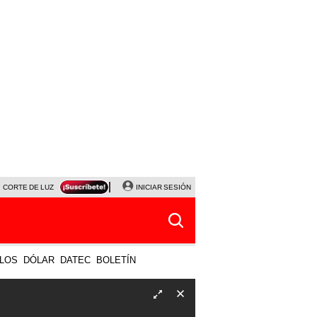
CORTE DE LUZ
VIERNES 7 DE AGOSTO
INICIAR SESIÓN
ALBERTO BENAVIDES
NALDY SALD
LOS
DÓLAR
DATEC
BOLETÍN