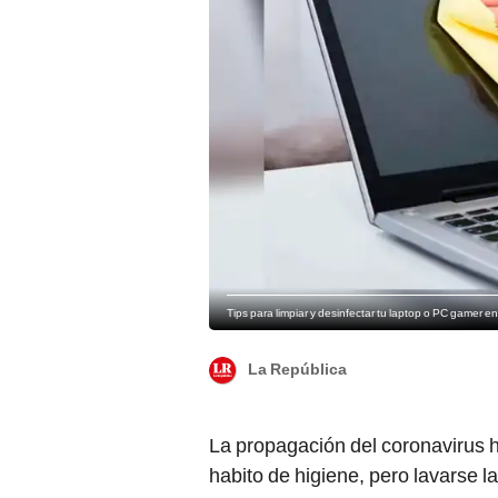
Tips para limpiar y desinfectar tu laptop o PC gamer e
La República
La propagación del coronavirus
habito de higiene, pero lavarse