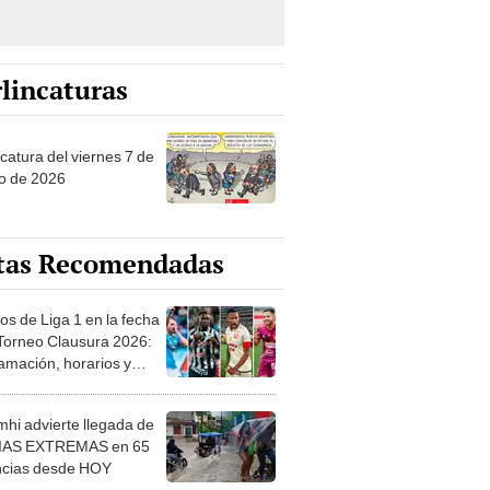
lincaturas
catura del viernes 7 de
o de 2026
tas Recomendadas
os de Liga 1 en la fecha
 Torneo Clausura 2026:
amación, horarios y
 ver
hi advierte llegada de
IAS EXTREMAS en 65
ncias desde HOY