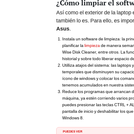
¿Cómo limpiar el softw
Así como el exterior de la laptop
también lo es. Para ello, es imp
Asus
.
Instala un software de limpieza: la pri
planificar la
limpieza
de manera semanal
Wise Disk Cleaner, entre otros. La fun
historial y sobre todo liberar espacio de
Utilliza atajos del sistema: las lapto
temporales que disminuyen su capacidad
ícono de windows y colocar los coma
tenemos acumulados en nuestra sistem
Reduce los programas que arrancan des
máquina, ya estén corriendo varios pro
puedes presionar las teclas CTRL + AL
pantalla de inicio y deshabilitar los q
Windows 8.
PUEDES VER