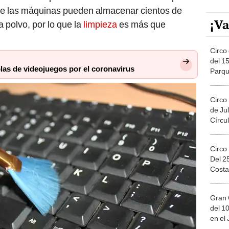
e las máquinas pueden almacenar cientos de
¡Va
a polvo, por lo que la
limpieza
es más que
Circo 
del 15
as de videojuegos por el coronavirus
Parqu
Migue
Circo
de Jul
Círcul
Circo
Del 2
Costa
Gran 
del 10
en el