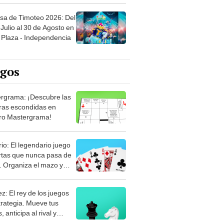
sa de Timoteo 2026: Del
Julio al 30 de Agosto en
Plaza - Independencia
egos
rgrama: ¡Descubre las
ras escondidas en
ro Mastergrama!
rio: El legendario juego
rtas que nunca pasa de
 Organiza el mazo y
stra tu habilidad.
z: El rey de los juegos
trategia. Mueve tus
, anticipa al rival y
gue el jaque mate.