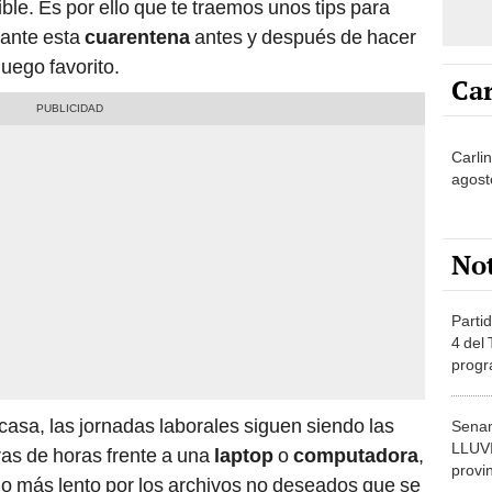
ble. Es por ello que te traemos unos tips para
ante esta
cuarentena
antes y después de hacer
juego favorito.
Car
Carlin
agost
No
Partid
4 del
progr
dónde
casa, las jornadas laborales siguen siendo las
Senam
LLUV
as de horas frente a una
laptop
o
computadora
,
provi
olo más lento por los archivos no deseados que se