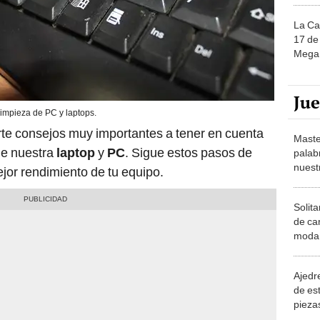
La Ca
17 de 
Mega 
Ju
impieza de PC y laptops.
te consejos muy importantes a tener en cuenta
Maste
ne nuestra
laptop
y
PC
. Sigue estos pasos de
palab
nuest
jor rendimiento de tu equipo.
Solita
de ca
moda.
demue
Ajedre
de es
piezas
consi