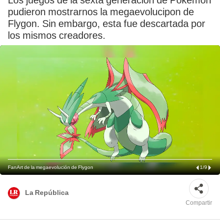
Los juegos de la sexta generación de Pokémon
pudieron mostrarnos la megaevolucipon de
Flygon. Sin embargo, esta fue descartada por
los mismos creadores.
FanArt de la megaevolución de Flygon
1
/
9
La República
Compartir