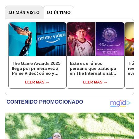
LO MÁS VISTO
LO ÚLTIMO
The Game Awards 2025
Este es el único
Tráil
llega por primera vez a
peruano que participa
reve
Prime Video: cómo y
en The International
evolu
cuándo ver el evento
2025 de Dota 2 con el
sigui
LEER MÁS
LEER MÁS
equipo Heroic