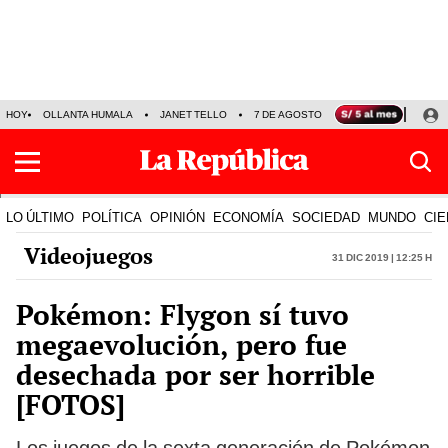
HOY
OLLANTA HUMALA
JANET TELLO
7 DE AGOSTO
TINKA RESULTADOS
LO ÚLTIMO
POLÍTICA
OPINIÓN
ECONOMÍA
SOCIEDAD
MUNDO
CIE
Videojuegos
31 Dic 2019 | 12:25 h
Pokémon: Flygon sí tuvo
megaevolución, pero fue
desechada por ser horrible
[FOTOS]