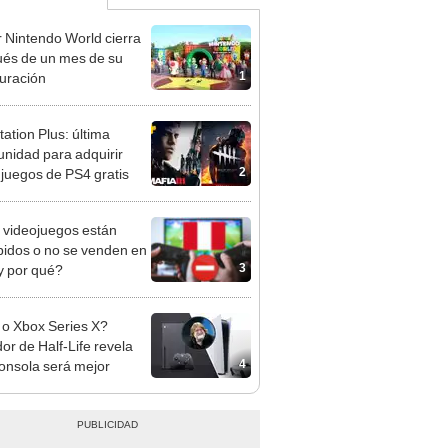
 Nintendo World cierra
és de un mes de su
1
uración
tation Plus: última
unidad para adquirir
2
 juegos de PS4 gratis
videojuegos están
bidos o no se venden en
3
y por qué?
o Xbox Series X?
or de Half-Life revela
4
onsola será mejor