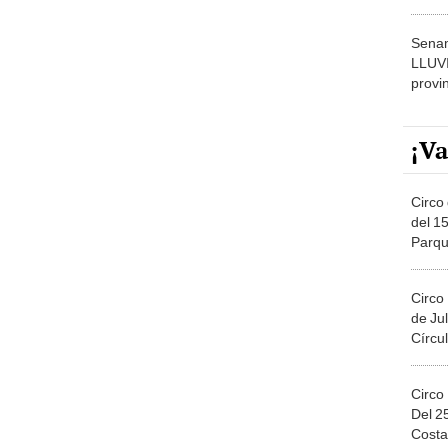
dónde
Senam
LLUV
provi
¡Va
Circo 
del 15
Parqu
Migue
Circo
de Jul
Círcul
Circo
Del 2
Costa