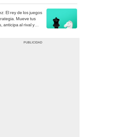
stra tu habilidad.
z: El rey de los juegos
trategia. Mueve tus
, anticipa al rival y
gue el jaque mate.