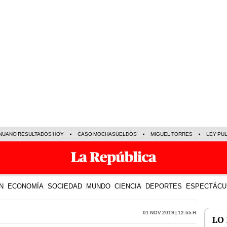
NUANO RESULTADOS HOY
CASO MOCHASUELDOS
MIGUEL TORRES
LEY PU
N
ECONOMÍA
SOCIEDAD
MUNDO
CIENCIA
DEPORTES
ESPECTÁCU
01 Nov 2019 | 12:55 h
LO