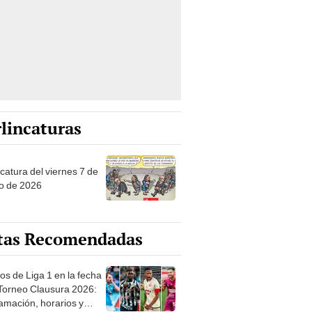
lincaturas
catura del viernes 7 de
o de 2026
tas Recomendadas
os de Liga 1 en la fecha
 Torneo Clausura 2026:
amación, horarios y