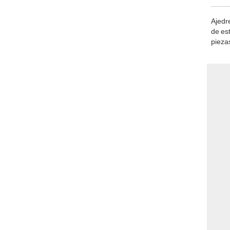
demue
Ajedre
de es
piezas
consi