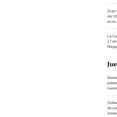
Gran 
del 10
en el
La Ca
17 de 
Mega 
Ju
Maste
palab
nuest
Solita
de ca
moda.