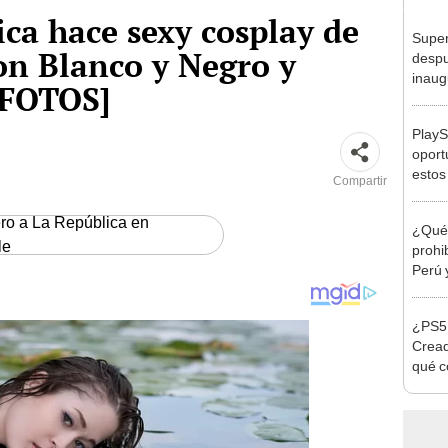
ca hace sexy cosplay de
Super
on Blanco y Negro y
despu
inaug
[FOTOS]
PlayS
oport
estos
Compartir
ero a La República en
¿Qué 
le
prohi
Perú 
¿PS5 
Cread
qué c