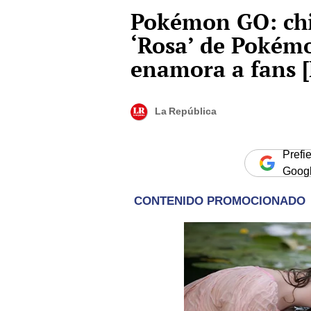
Pokémon GO: chi
‘Rosa’ de Pokém
enamora a fans 
La República
Prefi
Goog