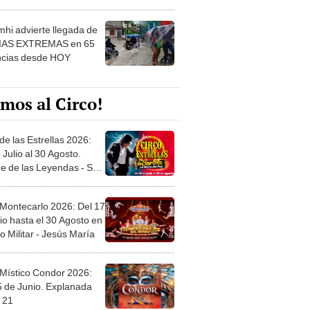
 ver
hi advierte llegada de
IAS EXTREMAS en 65
ncias desde HOY
mos al Circo!
de las Estrellas 2026:
 Julio al 30 Agosto.
e de las Leyendas - San
l
 Montecarlo 2026: Del 17
io hasta el 30 Agosto en
o Militar - Jesús María
 Místico Condor 2026:
5 de Junio. Explanada
 21