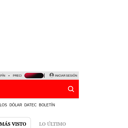
LPÍN
PRECIO DEL DÓLAR
CORTE DE LUZ
INICIAR SESIÓN
VIERNES 7 DE AGOSTO
ALBER
LOS
DÓLAR
DATEC
BOLETÍN
 MÁS VISTO
LO ÚLTIMO