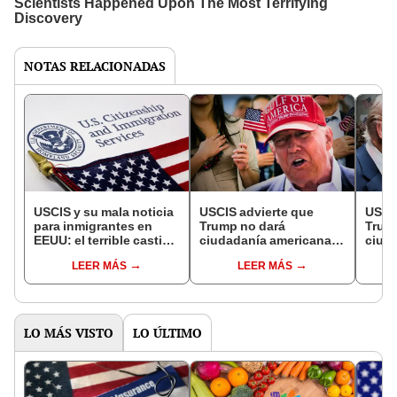
NOTAS RELACIONADAS
USCIS y su mala noticia
USCIS advierte que
USCIS
para inmigrantes en
Trump no dará
Trump
EEUU: el terrible castigo
ciudadanía americana a
ciud
que recibirán los
inmigrantes: perderán la
inmi
LEER MÁS
LEER MÁS
extranjeros por cometer
naturalización si
perde
este error
patrocinadores tienen
si co
antecedentes
en E
LO MÁS VISTO
LO ÚLTIMO