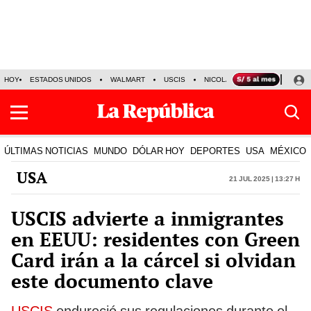
HOY
ESTADOS UNIDOS
WALMART
USCIS
NICOLÁS MADURO
P-8 PO
ÚLTIMAS NOTICIAS
MUNDO
DÓLAR HOY
DEPORTES
USA
MÉXICO
USA
21 Jul 2025 | 13:27 h
USCIS advierte a inmigrantes
en EEUU: residentes con Green
Card irán a la cárcel si olvidan
este documento clave