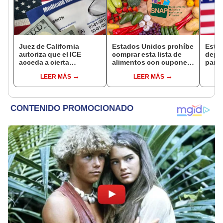
Juez de California
Estados Unidos prohíbe
Esta
autoriza que el ICE
comprar esta lista de
depó
acceda a cierta
alimentos con cupones
para 
información de los
SNAP en cinco estados
benef
LEER MÁS
LEER MÁS
inmigrantes inscritos en
desde 2026
Socia
Medicaid
se s