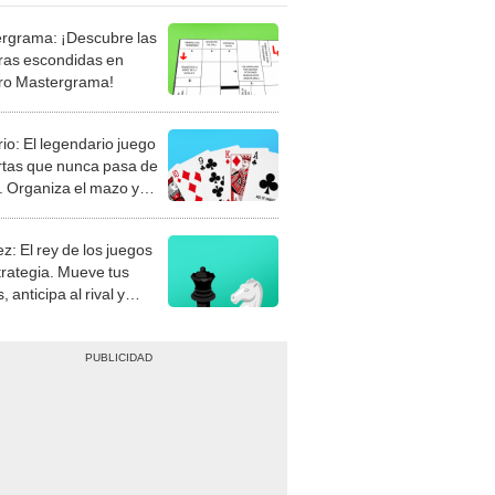
rgrama: ¡Descubre las
ras escondidas en
ro Mastergrama!
rio: El legendario juego
rtas que nunca pasa de
 Organiza el mazo y
stra tu habilidad.
z: El rey de los juegos
trategia. Mueve tus
, anticipa al rival y
gue el jaque mate.