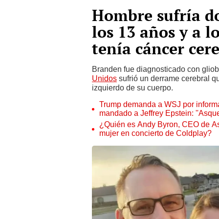
Hombre sufría do
los 13 años y a l
tenía cáncer cer
Branden fue diagnosticado con glio
Unidos
sufrió un derrame cerebral qu
izquierdo de su cuerpo.
Trump demanda a WSJ por informar
mandado a Jeffrey Epstein: ''Asque
¿Quién es Andy Byron, CEO de Ast
mujer en concierto de Coldplay?