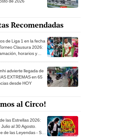
osto de 2026
tas Recomendadas
os de Liga 1 en la fecha
 Torneo Clausura 2026:
amación, horarios y
 ver
hi advierte llegada de
IAS EXTREMAS en 65
ncias desde HOY
mos al Circo!
de las Estrellas 2026:
 Julio al 30 Agosto.
e de las Leyendas - San
l