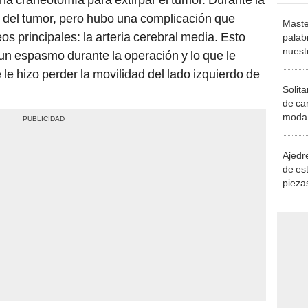
% del tumor, pero hubo una complicación que
Maste
s principales: la arteria cerebral media. Esto
palab
nuest
un espasmo durante la operación y lo que le
e hizo perder la movilidad del lado izquierdo de
Solita
de ca
moda.
demue
Ajedre
de es
piezas
consi