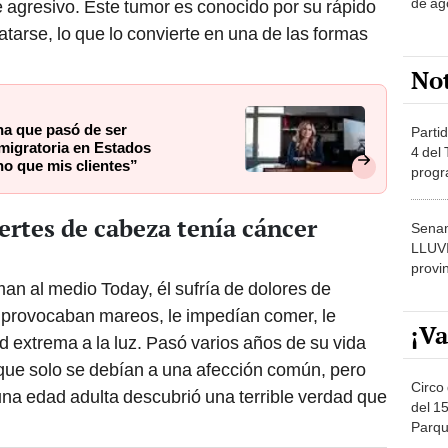
de ag
e agresivo. Este tumor es conocido por su rápido
ratarse, lo que lo convierte en una de las formas
No
na que pasó de ser
Partid
migratoria en Estados
4 del
o que mis clientes”
progr
dónde
rtes de cabeza tenía cáncer
Senam
LLUV
provi
n al medio Today, él sufría de dolores de
 provocaban mareos, le impedían comer, le
¡Va
 extrema a la luz. Pasó varios años de su vida
que solo se debían a una afección común, pero
Circo 
na edad adulta descubrió una terrible verdad que
del 15
Parqu
Migue