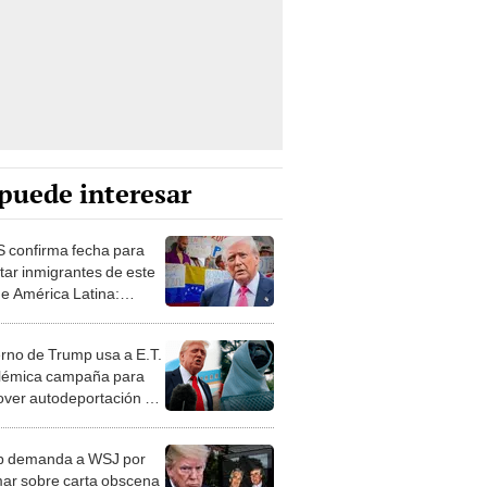
puede interesar
 confirma fecha para
tar inmigrantes de este
de América Latina:
 botará a
umentados por este
rno de Trump usa a E.T.
o
lémica campaña para
ver autodeportación de
rantes en EEUU:
les, vayan a casa"
p demanda a WSJ por
mar sobre carta obscena