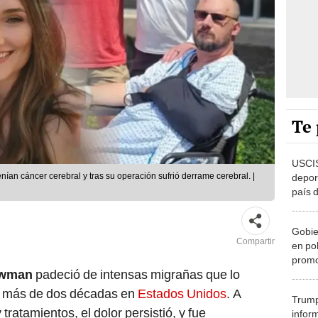
Te 
USCIS
ían cáncer cerebral y tras su operación sufrió derrame cerebral. |
depor
país 
Trump
indoc
Gobie
motiv
Compartir
en po
promo
ewman
padeció de intensas migrañas que lo
inmig
"Ilega
e más de dos décadas en
Estados Unidos
. A
Trum
ratamientos, el dolor persistió, y fue
infor