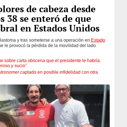
lores de cabeza desde
os 38 se enteró de que
ebral en Estados Unidos
blastoma y tras someterse a una operación en
Estado
e le provocó la pérdida de la movilidad del lado
 sobre carta obscena que el presidente le habría
roso y sucio''
ronomer captado en posible infidelidad con otra