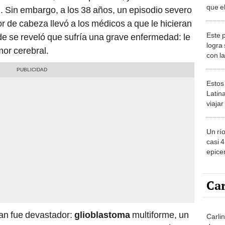
que el
 Sin embargo, a los 38 años, un episodio severo
manda
r de cabeza llevó a los médicos a que le hicieran
''Asqu
Este 
 se reveló que sufría una grave enfermedad: le
logra
mor cerebral.
con l
del m
sorpr
Estos
Latin
viaja
ver lo
2026
Un rí
casi 
epicen
EE.UU
y exp
Car
an fue devastador:
glioblastoma
multiforme, un
Carli