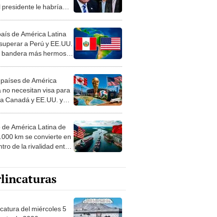
 presidente le habría
do a Jeffrey Epstein:
eroso y sucio''
país de América Latina
 superar a Perú y EE.UU.
a bandera más hermosa
undo: la respuesta te
enderá
 países de América
a no necesitan visa para
r a Canadá y EE.UU. y
s partidos del Mundial
o de América Latina de
4.000 km se convierte en
tro de la rivalidad entre
. y China por comercio
ortaciones
lincaturas
ncatura del miércoles 5