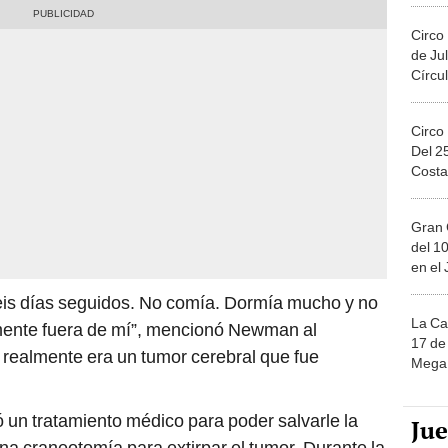
Circo
de Jul
Círcul
Circo
Del 2
Costa
Gran 
del 10
en el
eis días seguidos. No comía. Dormía mucho y no
La Ca
ente fuera de mí”, mencionó Newman al
17 de 
realmente era un tumor cerebral que fue
Mega 
ió un tratamiento médico para poder salvarle la
Ju
una craneotomía para extirpar el tumor. Durante la