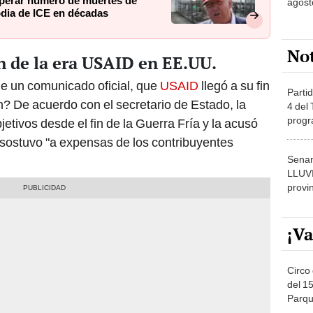
uperar número de muertes de
agost
odia de ICE en décadas
No
in de la era USAID en EE.UU.
de un comunicado oficial, que
USAID
llegó a su fin
Partid
n? De acuerdo con el secretario de Estado, la
4 del
progr
jetivos desde el fin de la Guerra Fría y la acusó
dónde
sostuvo "a expensas de los contribuyentes
Senam
LLUV
provi
¡Va
Circo 
del 15
Parqu
Migue