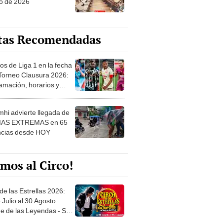
o de 2026
tas Recomendadas
os de Liga 1 en la fecha
 Torneo Clausura 2026:
amación, horarios y
 ver
hi advierte llegada de
IAS EXTREMAS en 65
ncias desde HOY
mos al Circo!
de las Estrellas 2026:
 Julio al 30 Agosto.
e de las Leyendas - San
l