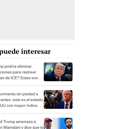
puede interesar
p podría eliminar
aciones para rastrear
as de ICE? Estas son
erramientas para
rantes
tormenta sin piedad a
rantes: este es el estado
UU con mayor índice de
os por día bajo
rno de Trump
d Trump amenaza a
n Mamdani y dice que lo