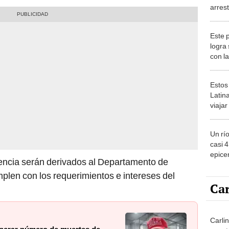
arres
York 
Este 
logra
con l
del m
sorpr
Estos
Latin
viaja
ver lo
2026
Un rí
casi 
epicen
encia serán derivados al Departamento de
EE.UU
plen con los requerimientos e intereses del
y exp
Car
Carli