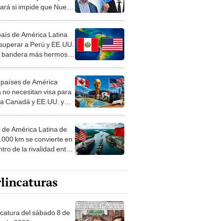
tará si impide que Nueva
colabore con ICE
país de América Latina
 superar a Perú y EE.UU.
a bandera más hermosa
undo: la respuesta te
enderá
 países de América
a no necesitan visa para
r a Canadá y EE.UU. y
s partidos del Mundial
o de América Latina de
4.000 km se convierte en
tro de la rivalidad entre
. y China por comercio
ortaciones
lincaturas
ncatura del sábado 8 de