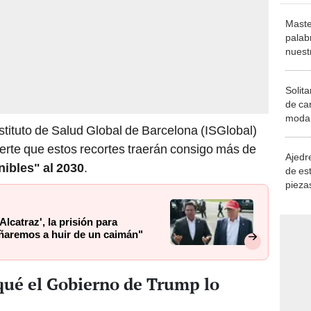
Maste
palab
nuest
Solita
de ca
moda.
stituto de Salud Global de Barcelona (ISGlobal)
demue
erte que estos recortes traerán consigo más de
Ajedre
ibles" al 2030
.
de es
piezas
consi
lcatraz', la prisión para
eñaremos a huir de un caimán"
qué el Gobierno de Trump lo