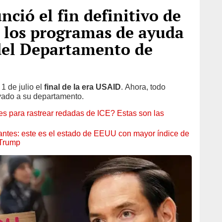
ció el fin definitivo de
 los programas de ayuda
del Departamento de
1 de julio el
final de la era USAID
. Ahora, todo
ivado a su departamento.
es para rastrear redadas de ICE? Estas son las
antes: este es el estado de EEUU con mayor índice de
 Trump