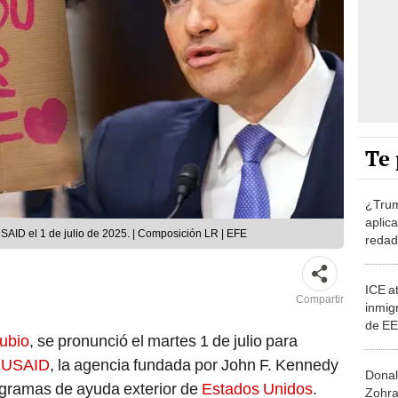
Te 
¿Trum
aplic
USAID el 1 de julio de 2025. | Composición LR | EFE
redad
las h
inmig
ICE a
Compartir
inmig
de EE
ubio
, se pronunció el martes 1 de julio para
arrest
Gobie
a
USAID
, la agencia fundada por John F. Kennedy
Donal
ogramas de ayuda exterior de
Estados Unidos
.
Zohra