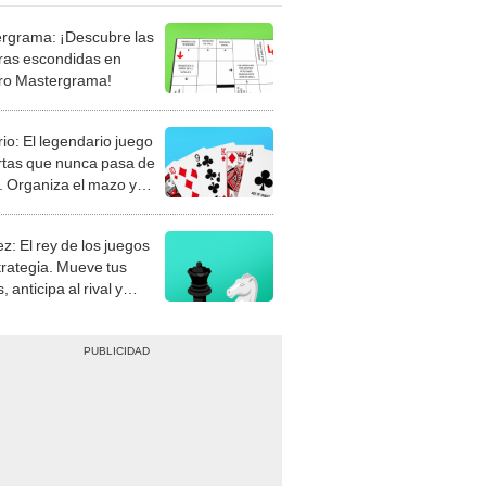
rgrama: ¡Descubre las
ras escondidas en
ro Mastergrama!
rio: El legendario juego
rtas que nunca pasa de
 Organiza el mazo y
stra tu habilidad.
z: El rey de los juegos
trategia. Mueve tus
, anticipa al rival y
gue el jaque mate.