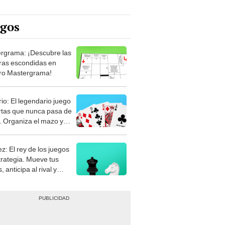
egos
rgrama: ¡Descubre las
ras escondidas en
ro Mastergrama!
rio: El legendario juego
rtas que nunca pasa de
 Organiza el mazo y
stra tu habilidad.
z: El rey de los juegos
trategia. Mueve tus
, anticipa al rival y
gue el jaque mate.