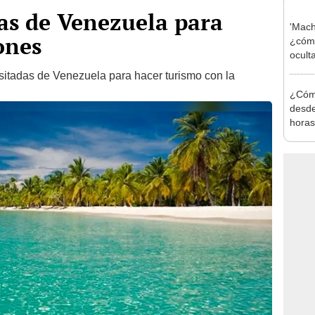
as de Venezuela para
'Mach
ones
¿cómo
ocult
S/40
itadas de Venezuela para hacer turismo con la
¿Cóm
desde
horas