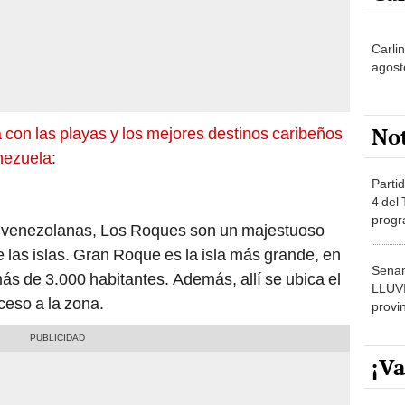
Carli
agost
No
a con las playas y los mejores destinos caribeños
enezuela
:
Partid
4 del
progr
s venezolanas, Los Roques son un majestuoso
dónde
 las islas. Gran Roque es la isla más grande, en
Senam
ás de 3.000 habitantes. Además, allí se ubica el
LLUV
ceso a la zona.
provi
¡Va