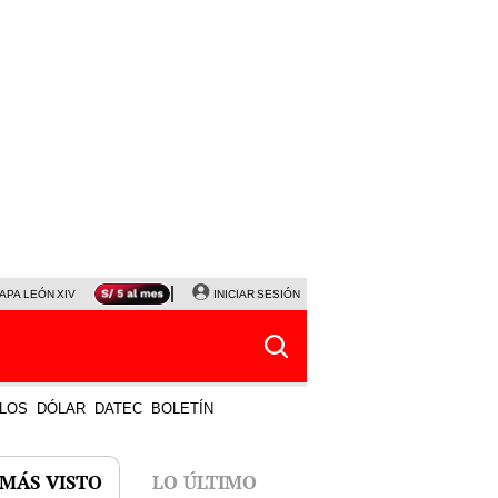
APA LEÓN XIV
NALDY SALDAÑA
INICIAR SESIÓN
LA BELLA LUZ
MAGALY MEDINA
HORÓS
LOS
DÓLAR
DATEC
BOLETÍN
 MÁS VISTO
LO ÚLTIMO