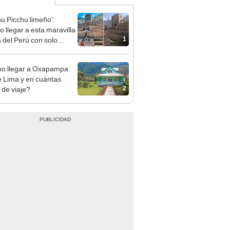
u Picchu limeño':
 llegar a esta maravilla
1
a del Perú con solo
?
o llegar a Oxapampa
 Lima y en cuántas
2
 de viaje?