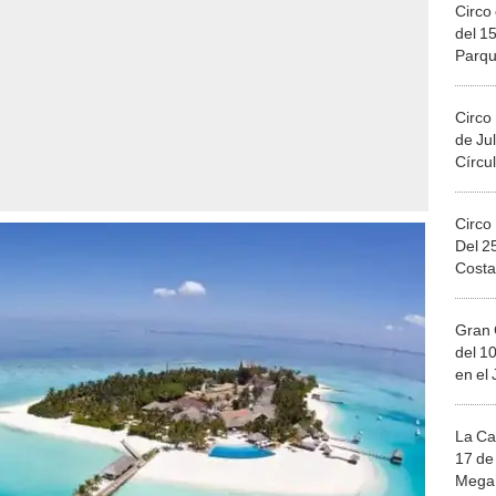
Circo 
del 15
Parqu
Migue
Circo
de Jul
Círcul
Circo
Del 2
Costa
Gran 
del 10
en el
La Ca
17 de 
Mega 