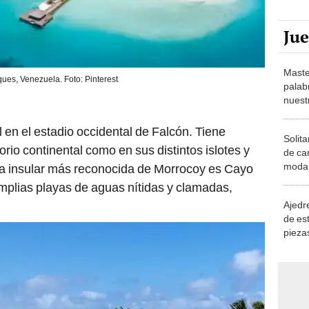
Ju
Maste
ues, Venezuela. Foto: Pinterest
palab
nuest
en el estadio occidental de Falcón. Tiene
Solita
torio continental como en sus distintos islotes y
de ca
moda.
rea insular más reconocida de Morrocoy es Cayo
demue
plias playas de aguas nítidas y clamadas,
Ajedre
de es
piezas
consi