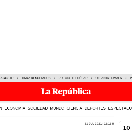
E AGOSTO
TINKA RESULTADOS
PRECIO DEL DÓLAR
OLLANTA HUMALA
P
N
ECONOMÍA
SOCIEDAD
MUNDO
CIENCIA
DEPORTES
ESPECTÁCU
31 Jul 2021 | 11:11 h
LO