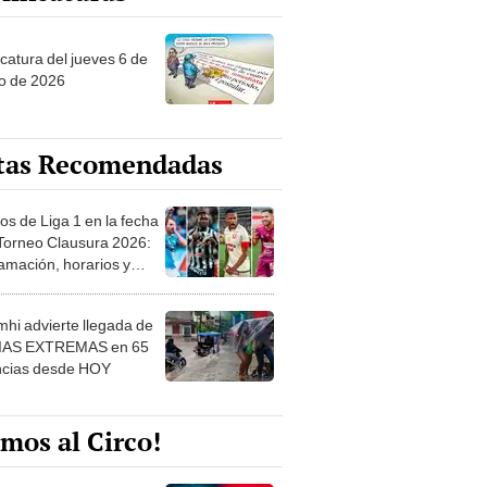
ncatura del jueves 6 de
o de 2026
tas Recomendadas
os de Liga 1 en la fecha
 Torneo Clausura 2026:
amación, horarios y
 ver
hi advierte llegada de
IAS EXTREMAS en 65
ncias desde HOY
mos al Circo!