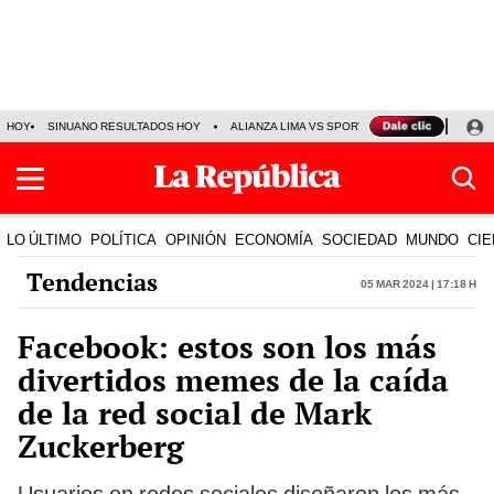
HOY
SINUANO RESULTADOS HOY
ALIANZA LIMA VS SPORT BOYS
JORGE MES
LO ÚLTIMO
POLÍTICA
OPINIÓN
ECONOMÍA
SOCIEDAD
MUNDO
CIE
Tendencias
05 Mar 2024 | 17:18 h
Facebook: estos son los más
divertidos memes de la caída
de la red social de Mark
Zuckerberg