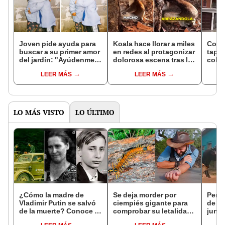
Joven pide ayuda para
Koala hace llorar a miles
Cons
buscar a su primer amor
en redes al protagonizar
tapan
del jardín: "Ayúdenme a
dolorosa escena tras la
coloc
encontrarla"
muerte de su
vivie
LEER MÁS
LEER MÁS
compañera
de e
LO MÁS VISTO
LO ÚLTIMO
¿Cómo la madre de
Se deja morder por
Perro
Vladimir Putin se salvó
ciempiés gigante para
de su
de la muerte? Conoce la
comprobar su letalidad,
junto
historia aquí
sin imaginar lo que
cabal