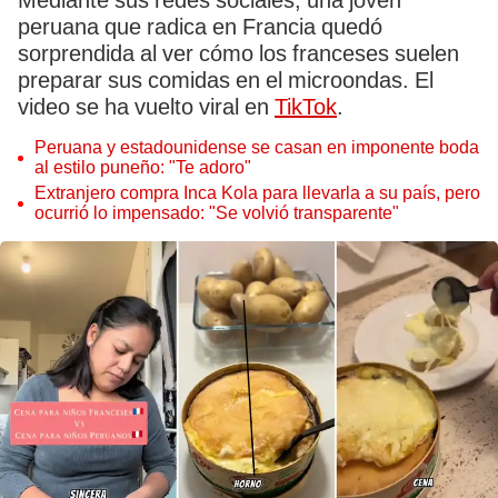
Mediante sus redes sociales, una joven
peruana que radica en Francia quedó
sorprendida al ver cómo los franceses suelen
preparar sus comidas en el microondas. El
video se ha vuelto viral en
TikTok
.
Peruana y estadounidense se casan en imponente boda
al estilo puneño: "Te adoro"
Extranjero compra Inca Kola para llevarla a su país, pero
ocurrió lo impensado: "Se volvió transparente"