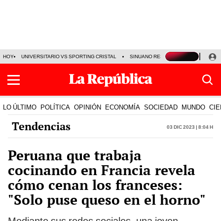
HOY
UNIVERSITARIO VS SPORTING CRISTAL
SINUANO RESULTADOS HOY
CA
LO ÚLTIMO
POLÍTICA
OPINIÓN
ECONOMÍA
SOCIEDAD
MUNDO
CIE
Tendencias
03 Dic 2023 | 8:04 h
Peruana que trabaja
cocinando en Francia revela
cómo cenan los franceses:
"Solo puse queso en el horno"