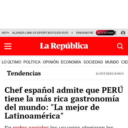
HOY
ALIANZA LIMA VS SPORT BOYS EN VIVO
SINUANO RESULTADOS HOY
JO
LO ÚLTIMO
POLÍTICA
OPINIÓN
ECONOMÍA
SOCIEDAD
MUNDO
CIE
Tendencias
11 Oct 2023 | 8:00 h
Chef español admite que PERÚ
tiene la más rica gastronomía
del mundo: "La mejor de
Latinoamérica"