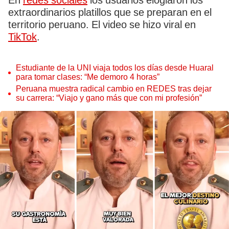
En
redes sociales
los usuarios elogiaron los
extraordinarios platillos que se preparan en el
territorio peruano. El video se hizo viral en
TikTok
.
Estudiante de la UNI viaja todos los días desde Huaral
para tomar clases: “Me demoro 4 horas”
Peruana muestra radical cambio en REDES tras dejar
su carrera: “Viajo y gano más que con mi profesión”