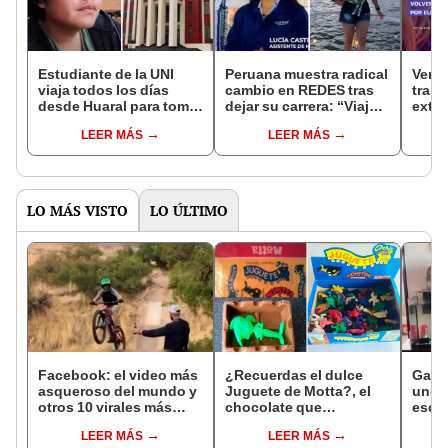
Estudiante de la UNI
Peruana muestra radical
Vene
viaja todos los días
cambio en REDES tras
tras 
desde Huaral para tomar
dejar su carrera: “Viajo y
extra
clases: “Me demoro 4
gano más que con mi
todos
LEER MÁS
LEER MÁS
horas”
profesión”
comi
LO MÁS VISTO
LO ÚLTIMO
Facebook: el video más
¿Recuerdas el dulce
Gato 
asqueroso del mundo y
Juguete de Motta?, el
unos
otros 10 virales más
chocolate que
esco
vistos del 2018
conquistó a los
termi
LEER MÁS
LEER MÁS
peruanos en los años 80