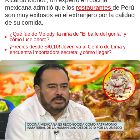
Ricardo Muñoz, un experto en cocina
mexicana admitió que los
restaurantes
de Perú
son muy exitosos en el extranjero por la calidad
de su comida.
¿Qué fue de Melody, la niña de "El baile del gorila" y
cómo luce ahora?
¡Precios desde S/0,10! Joven va al Centro de Lima y
encuentra importadora secreta: ¿cómo llegar?