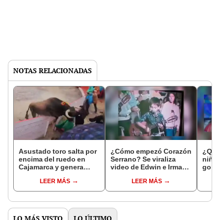
NOTAS RELACIONADAS
Asustado toro salta por
¿Cómo empezó Corazón
¿Qué 
encima del ruedo en
Serrano? Se viraliza
niña 
Cajamarca y genera
video de Edwin e Irma
goril
pánico en el público
Guerrero, de niños, en
ahor
LEER MÁS
LEER MÁS
Piura
LO MÁS VISTO
LO ÚLTIMO