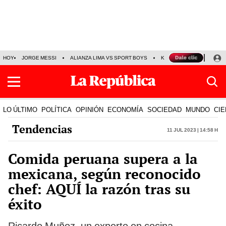
HOY
JORGE MESSI
ALIANZA LIMA VS SPORT BOYS
KENJI FUJIMORI
PRE
LO ÚLTIMO
POLÍTICA
OPINIÓN
ECONOMÍA
SOCIEDAD
MUNDO
CIE
Tendencias
11 Jul 2023 | 14:58 h
Comida peruana supera a la
mexicana, según reconocido
chef: AQUÍ la razón tras su
éxito