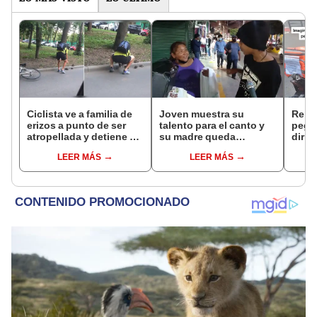
Ciclista ve a familia de
Joven muestra su
Repar
erizos a punto de ser
talento para el canto y
pega 
atropellada y detiene su
su madre queda
dirig
camino para salvarlos
cautivada con su voz
en Li
LEER MÁS
LEER MÁS
[VIDEO]
lloro