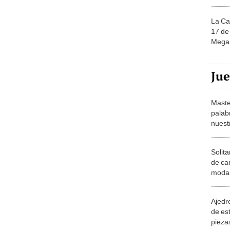
La Ca
17 de 
Mega 
Ju
Maste
palab
nuest
Solita
de ca
moda.
demue
Ajedre
de es
piezas