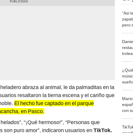
“Así 
zapat
pero 
decep
Danie
resta
trolea
pagar
¿Quié
músic
sueño
heladero abraza al animal, le da palmaditas en la
arios resaltaron la tierna escena y el cariño que
Mario
noble.
El hecho fue captado en el parque
españ
con su
acancha, en Pasco.
amor 
r helados”, “¡Qué hermoso!”, “Personas que
gastr
TikTo
as son puro amor”, indicaron usuarios en
TikTok.
cread