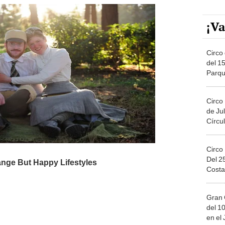
¡Va
Circo 
del 15
Parqu
Migue
Circo
de Jul
Círcul
Circo
Del 2
Costa
Gran 
del 10
en el