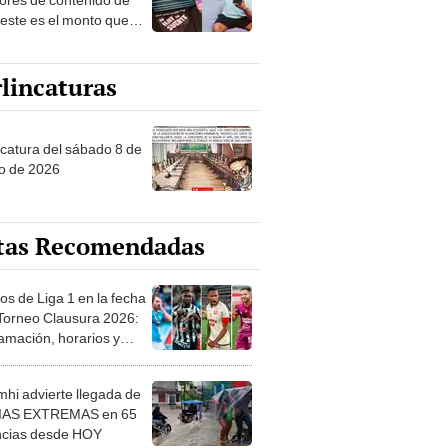
 este es el monto que
s llegar a cobrar por
 vistas
lincaturas
ncatura del sábado 8 de
o de 2026
tas Recomendadas
os de Liga 1 en la fecha
 Torneo Clausura 2026:
amación, horarios y
 ver
hi advierte llegada de
IAS EXTREMAS en 65
ncias desde HOY