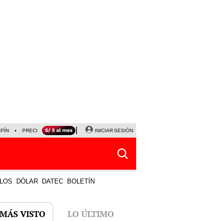
LPÍN
PRECIO DEL DÓLAR
CORTE DE LUZ
INICIAR SESIÓN
VIERNES 7 DE AGOSTO
ALBER
LOS
DÓLAR
DATEC
BOLETÍN
 MÁS VISTO
LO ÚLTIMO