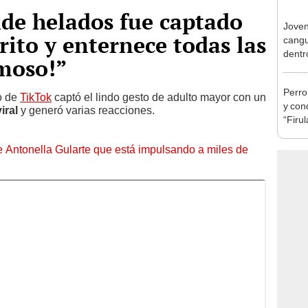
de helados fue captado
Joven
rito y enternece todas las
cangu
dentro
moso!”
madr
Perro
o de
TikTok
captó el lindo gesto de adulto mayor con un
y con
viral
y generó varias reacciones.
“Firu
amen
de Antonella Gularte que está impulsando a miles de