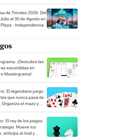
sa de Timoteo 2026: Del
Julio al 30 de Agosto en
Plaza - Independencia
egos
rgrama: ¡Descubre las
ras escondidas en
ro Mastergrama!
rio: El legendario juego
rtas que nunca pasa de
 Organiza el mazo y
stra tu habilidad.
z: El rey de los juegos
trategia. Mueve tus
, anticipa al rival y