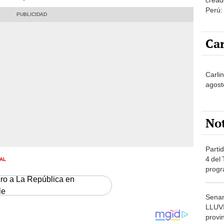
Perú:
puede
1.000
Car
Carli
agost
No
Partid
RAL
4 del
progr
ero a La República en
dónde
le
Senam
LLUV
provi