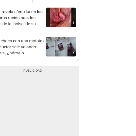
 revela cómo lucen los
ros recién nacidos
1
 de la ‘bolsa’ de su
e [VIDEO]
 choca con una mototaxi
ductor sale volando:
2
lais, ¿héroe o
aza?”