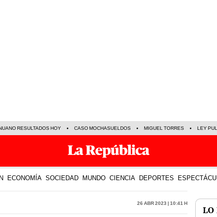
NUANO RESULTADOS HOY
CASO MOCHASUELDOS
MIGUEL TORRES
LEY PU
N
ECONOMÍA
SOCIEDAD
MUNDO
CIENCIA
DEPORTES
ESPECTÁCU
26 Abr 2023 | 10:41 h
LO