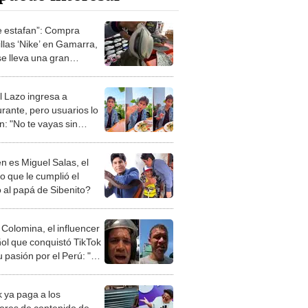
te estafan”: Compra
illas ‘Nike’ en Gamarra,
se lleva una gran
ción
l Lazo ingresa a
urante, pero usuarios lo
n: "No te vayas sin
"
n es Miguel Salas, el
o que le cumplió el
 al papá de Sibenito?
 Colomina, el influencer
ol que conquistó TikTok
 pasión por el Perú: "Mi
nació por la
onomía"
k ya paga a los
ores de contenido de