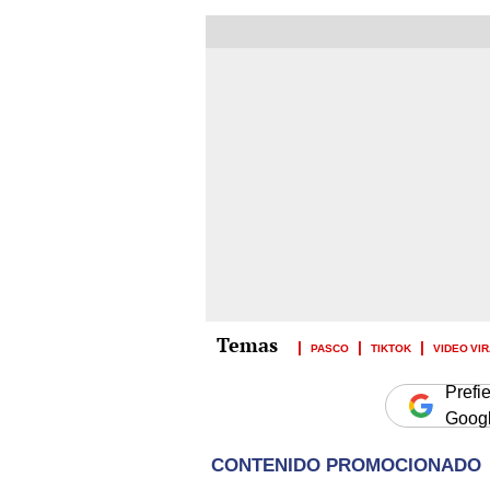
PASCO
TIKTOK
VIDEO VI
Prefi
Goog