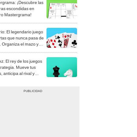
rgrama: ¡Descubre las
ras escondidas en
ro Mastergrama!
rio: El legendario juego
rtas que nunca pasa de
 Organiza el mazo y
stra tu habilidad.
z: El rey de los juegos
trategia. Mueve tus
, anticipa al rival y
gue el jaque mate.