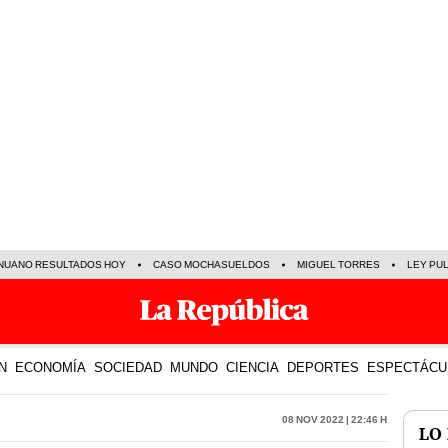
NUANO RESULTADOS HOY
CASO MOCHASUELDOS
MIGUEL TORRES
LEY PU
N
ECONOMÍA
SOCIEDAD
MUNDO
CIENCIA
DEPORTES
ESPECTÁCU
08 Nov 2022 | 22:46 h
LO