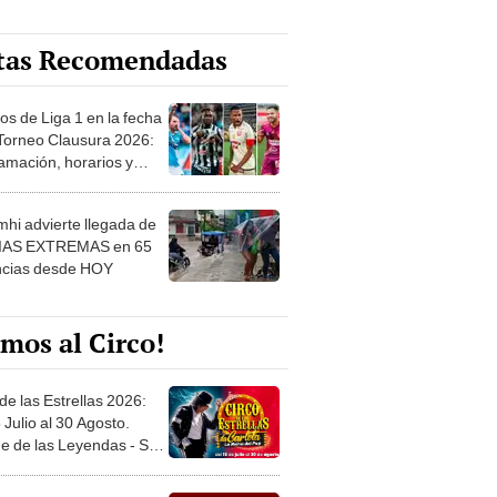
tas Recomendadas
os de Liga 1 en la fecha
 Torneo Clausura 2026:
amación, horarios y
 ver
hi advierte llegada de
IAS EXTREMAS en 65
ncias desde HOY
mos al Circo!
de las Estrellas 2026:
 Julio al 30 Agosto.
e de las Leyendas - San
l