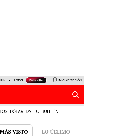
LPÍN
PRECIO DEL DÓLAR
CORTE DE LUZ
INICIAR SESIÓN
VIERNES 7 DE AGOSTO
ALBER
LOS
DÓLAR
DATEC
BOLETÍN
 MÁS VISTO
LO ÚLTIMO