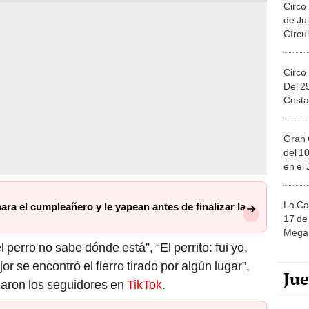
Circo
de Jul
Círcul
Circo
Del 2
Costa
Gran 
del 10
en el
La Ca
para el cumpleañero y le yapean antes de finalizar la
17 de 
Mega 
l perro no sabe dónde está”, “El perrito: fui yo,
or se encontró el fierro tirado por algún lugar”,
Ju
aron los seguidores en
TikTok
.