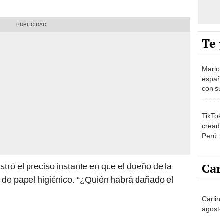
Te 
Mario
españ
con su
amor 
gastr
TikTo
cread
Perú:
puede
1.000
Car
ó el preciso instante en que el dueño de la
de papel higiénico. “¿Quién habrá dañado el
Carlin
agost