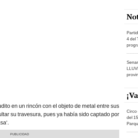
No
Partid
4 del
progr
dónde
Senam
LLUV
provi
¡Va
dito en un rincón con el objeto de metal entre sus
Circo 
ultar su travesura, pues ya había sido captado por
del 15
sa’.
Parqu
Migue