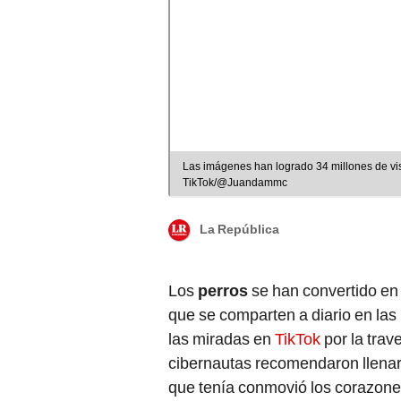
Las imágenes han logrado 34 millones de vi
TikTok/@Juandammc
La República
Los
perros
se han convertido en 
que se comparten a diario en las 
las miradas en
TikTok
por la trav
cibernautas recomendaron llenarl
que tenía conmovió los corazones