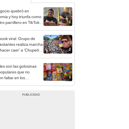
gocio quebró en
mia y hoy triunfa como
1
ro parrillero en TikTok
sacar adelante a sus 7
ook viral: Grupo de
estantes realiza marcha
2
'hacer caer' a 'Chupetín
lo' [VIDEO]
es son las golosinas
opulares que no
3
n faltar en los
leaños peruanos?