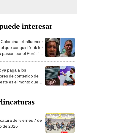
puede interesar
 Colomina, el influencer
ol que conquistó TikTok
 pasión por el Perú: "Mi
nació por la
onomía"
k ya paga a los
ores de contenido de
 este es el monto que
s llegar a cobrar por
 vistas
lincaturas
catura del viernes 7 de
o de 2026