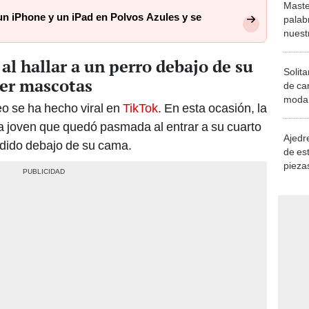
Maste
n iPhone y un iPad en Polvos Azules y se
palab
nuest
al hallar a un perro debajo de su
Solita
ner mascotas
de ca
moda.
eo se ha hecho viral en
TikTok
. En esta ocasión, la
demue
una joven que quedó pasmada al entrar a su cuarto
Ajedre
ndido debajo de su cama.
de es
piezas
consi