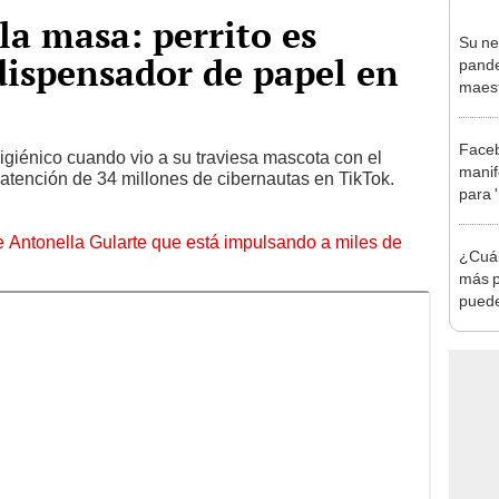
la masa: perrito es
Su ne
dispensador de papel en
pande
maest
para 
hijos
Faceb
igiénico cuando vio a su traviesa mascota con el
manif
 atención de 34 millones de cibernautas en TikTok.
para 
Trujil
de Antonella Gularte que está impulsando a miles de
¿Cuál
más p
puede
cump