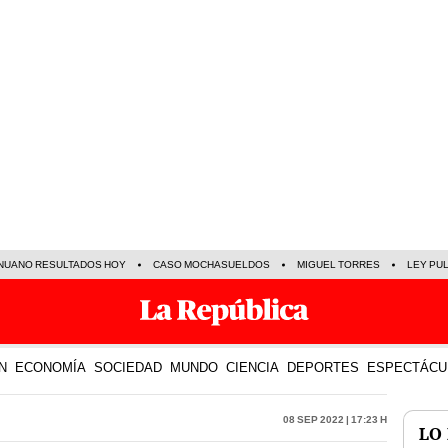
NUANO RESULTADOS HOY
CASO MOCHASUELDOS
MIGUEL TORRES
LEY PU
N
ECONOMÍA
SOCIEDAD
MUNDO
CIENCIA
DEPORTES
ESPECTÁCU
08 Sep 2022 | 17:23 h
LO