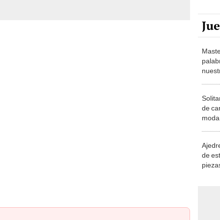
Ju
Maste
palab
nuest
Solita
de ca
moda.
demue
Ajedre
de es
piezas
consi