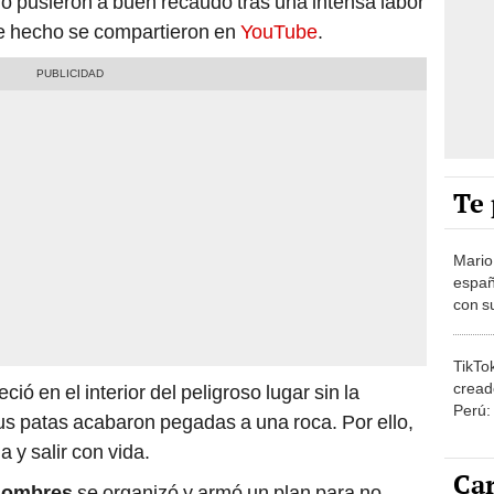
o pusieron a buen recaudo tras una intensa labor
e hecho se compartieron en
YouTube
.
Te 
Mario
españ
con su
amor 
gastr
TikTo
cread
ió en el interior del peligroso lugar sin la
Perú:
us patas acabaron pegadas a una roca. Por ello,
puede
 y salir con vida.
1.000
Car
hombres
se organizó y armó un plan para no