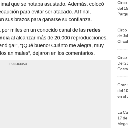
Circo 
animal que se notaba asustado. Además, colocó
del 15
aución para evitar ser atacado. Al final,
Parqu
con sus brazos para ganarse su confianza.
Migue
 por miles en un conocido canal de las
redes
Circo
de Jul
ncia
al alcanzar más de 20.000 reproducciones.
Círcul
 bendiga!”, “¡Qué bueno! Cuánto me alegra, muy
 los animales”, dejaron en los comentarios.
Circo
Del 2
Costa
Gran 
del 10
en el
La Ca
17 de 
Mega 