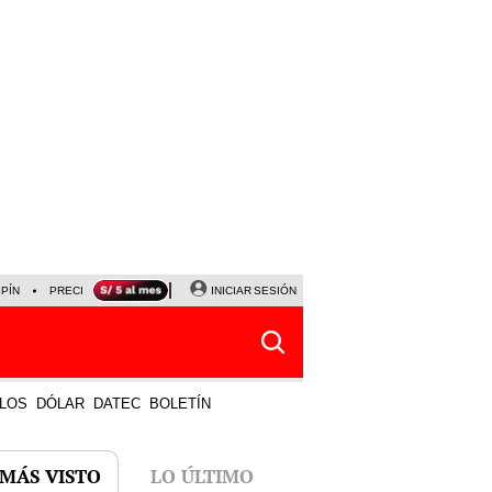
LPÍN
PRECIO DEL DÓLAR
CORTE DE LUZ
INICIAR SESIÓN
VIERNES 7 DE AGOSTO
ALBER
LOS
DÓLAR
DATEC
BOLETÍN
 MÁS VISTO
LO ÚLTIMO