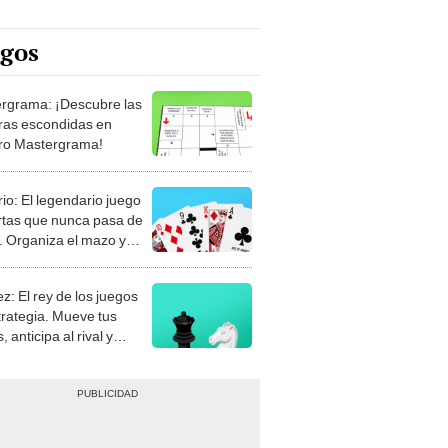
egos
rgrama: ¡Descubre las
ras escondidas en
ro Mastergrama!
rio: El legendario juego
rtas que nunca pasa de
 Organiza el mazo y
stra tu habilidad.
z: El rey de los juegos
trategia. Mueve tus
, anticipa al rival y
gue el jaque mate.