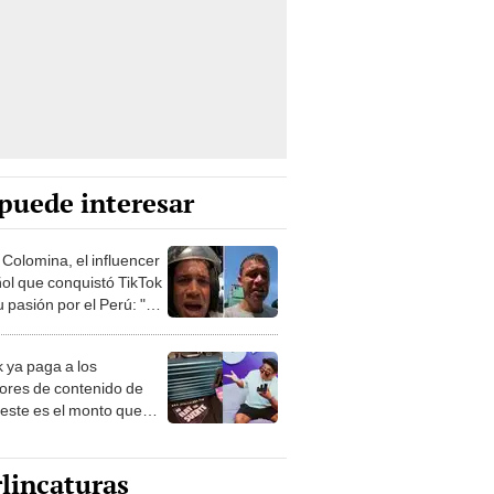
puede interesar
 Colomina, el influencer
ol que conquistó TikTok
 pasión por el Perú: "Mi
nació por la
onomía"
k ya paga a los
ores de contenido de
 este es el monto que
s llegar a cobrar por
 vistas
lincaturas