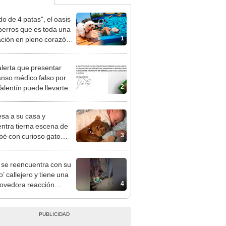
o de 4 patas", el oasis
perros que es toda una
1
ción en pleno corazón
rco
lerta que presentar
nso médico falso por
2
alentín puede llevarte a
cel y se vuelve viral
sa a su casa y
ntra tierna escena de
3
bé con curioso gato
EO]
 se reencuentra con su
’ callejero y tiene una
4
vedora reacción
EO]