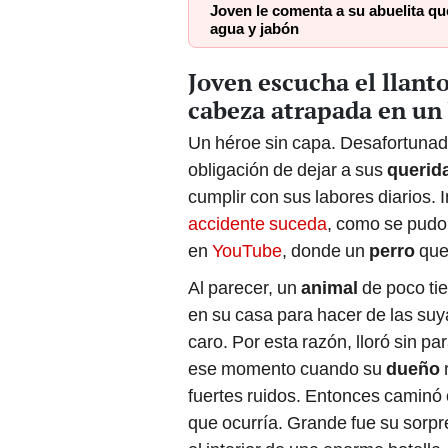
Joven le comenta a su abuelita que 
agua y jabón
Joven escucha el llanto
cabeza atrapada en un
Un héroe sin capa. Desafortun
obligación de dejar a sus
querid
cumplir con sus labores diarios.
accidente suceda
, como se pudo
en
YouTube
, donde un
perro
que
Al parecer, un
animal
de poco ti
en su casa para hacer de las suya
caro. Por esta razón, lloró sin p
ese momento cuando su
dueño
fuertes ruidos. Entonces caminó 
que ocurría. Grande fue su sorpr