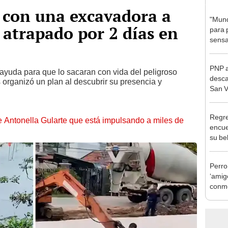
 con una excavadora a
"Mund
 atrapado por 2 días en
para 
sensa
de Su
PNP a
ó ayuda para que lo sacaran con vida del peligroso
desca
s organizó un plan al descubrir su presencia y
San V
la cár
Regre
de Antonella Gularte que está impulsando a miles de
encue
su be
[VID
Perro
‘amigo
conmo
[VID