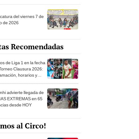
catura del viernes 7 de
o de 2026
tas Recomendadas
os de Liga 1 en la fecha
 Torneo Clausura 2026:
amación, horarios y
 ver
hi advierte llegada de
IAS EXTREMAS en 65
ncias desde HOY
mos al Circo!