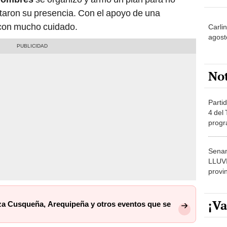
taron su presencia. Con el apoyo de una
ó con mucho cuidado.
Carlin
agost
No
Partid
4 del
progr
dónde
Senam
LLUV
provi
¡Va
eza Cusqueña, Arequipeña y otros eventos que se