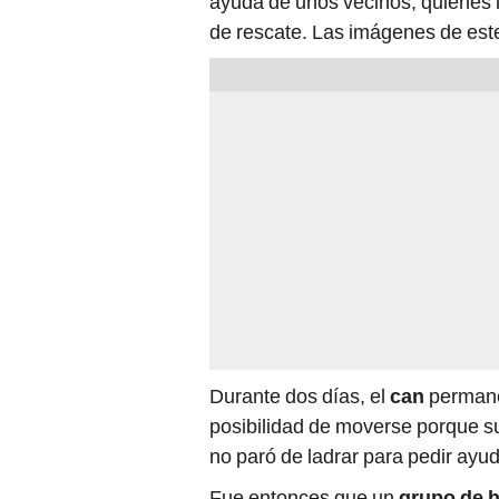
ayuda de unos vecinos, quienes l
de rescate. Las imágenes de est
Durante dos días, el
can
permanec
posibilidad de moverse porque s
no paró de ladrar para pedir ayuda
Fue entonces que un
grupo de 