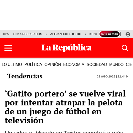
HOY
TINKA RESULTADOS
ALEJANDRO TOLEDO
KENJI FUJIMORI
PRECIO
LO ÚLTIMO
POLÍTICA
OPINIÓN
ECONOMÍA
SOCIEDAD
MUNDO
CIE
Tendencias
02 Ago 2022 | 22:44 h
‘Gatito portero’ se vuelve viral
por intentar atrapar la pelota
de un juego de fútbol en
televisión