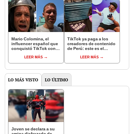
Mario Colomina, el
TikTok ya paga a los
influencer español que
creadores de contenido
conquistó TikTok con
de Perú: este es el
su pasión por el Perú:
monto que puedes
LEER MÁS
LEER MÁS
"Mi amor nació por la
llegar a cobrar por 1.000
gastronomía"
vistas
LO MÁS VISTO
LO ÚLTIMO
Joven se declara a su
amiga disfrazado de