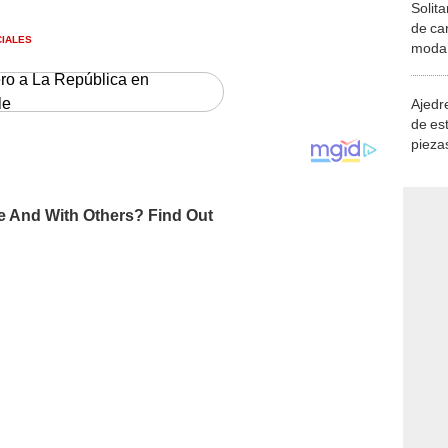
Solita
de ca
CIALES
moda.
demue
ero a La República en
le
Ajedre
de es
piezas
consi