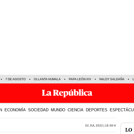
7 DE AGOSTO
OLLANTA HUMALA
PAPA LEÓN XIV
NALDY SALDAÑA
N
ECONOMÍA
SOCIEDAD
MUNDO
CIENCIA
DEPORTES
ESPECTÁCU
02 Jul 2022 | 18:38 h
LO