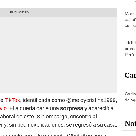
Mario
españ
con su
amor 
gastr
TikTo
cread
Perú:
puede
1.000
Car
Carli
de
TikTok
, identificada como @meidycristina1999,
de ag
vio
. Ella quería darle una
sorpresa
y apareció a
laboral de este. Sin embargo, encontró al
No
, sin pedir explicaciones, se regresó a su casa.
n contacto con ella mediante WhatsApp con el