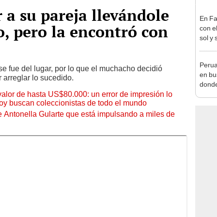
 a su pareja llevándole
En Fa
o, pero la encontró con
con e
sol y 
Perua
se fue del lugar, por lo que el muchacho decidió
en bu
 arreglar lo sucedido.
donde
 valor de hasta US$80.000: un error de impresión lo
galli
hoy buscan coleccionistas de todo el mundo
de Antonella Gularte que está impulsando a miles de