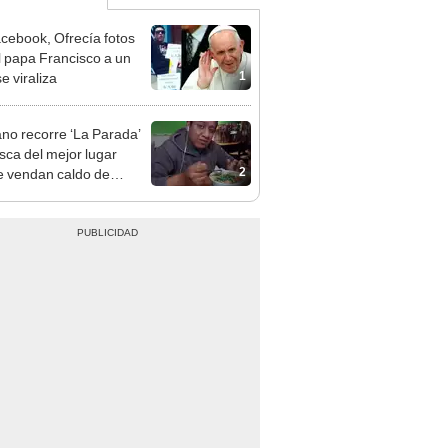
cebook, Ofrecía fotos
l papa Francisco a un
1
se viraliza
no recorre ‘La Parada’
sca del mejor lugar
2
 vendan caldo de
na [VIDEO]