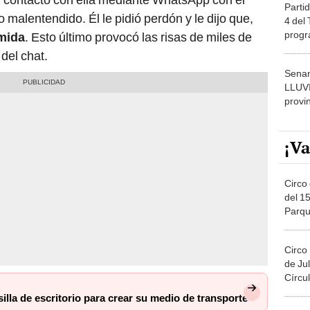
Partid
 malentendido. Él le pidió perdón y le dijo que,
4 del
progr
mida
. Esto último provocó las risas de miles de
dónde
 del chat.
Senam
LLUV
provi
¡Va
Circo 
del 15
Parqu
Migue
Circo
de Jul
Círcul
silla de escritorio para crear su medio de transporte