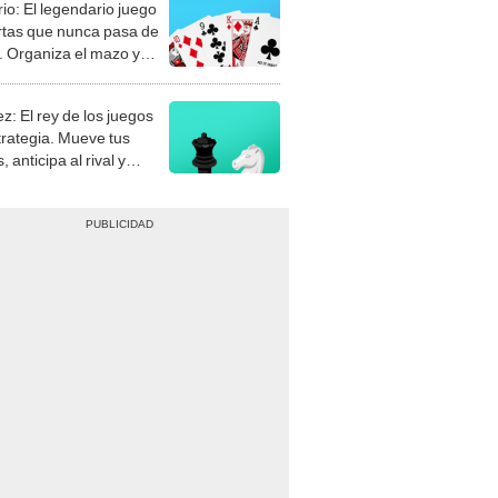
rio: El legendario juego
rtas que nunca pasa de
 Organiza el mazo y
stra tu habilidad.
z: El rey de los juegos
trategia. Mueve tus
, anticipa al rival y
gue el jaque mate.