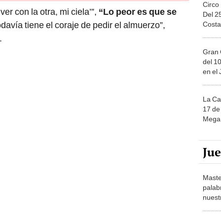
Circo
er con la otra, mi ciela’”,
“Lo peor es que se
Del 2
odavía tiene el coraje de pedir el almuerzo”,
Costa
.
Gran 
del 10
en el
La Ca
17 de 
Mega 
Ju
Maste
palab
nuest