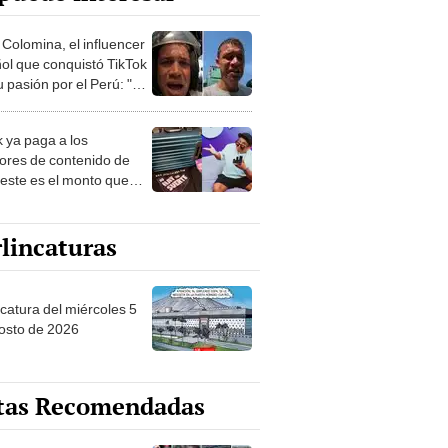
 Colomina, el influencer
ol que conquistó TikTok
 pasión por el Perú: "Mi
nació por la
onomía"
k ya paga a los
ores de contenido de
 este es el monto que
s llegar a cobrar por
 vistas
lincaturas
ncatura del miércoles 5
osto de 2026
tas Recomendadas