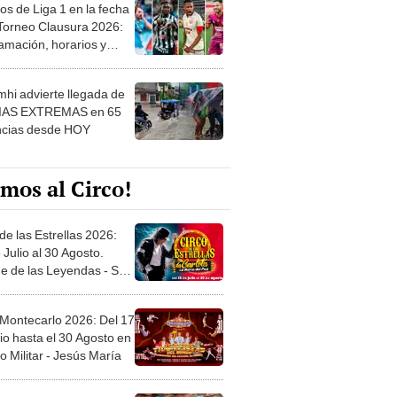
os de Liga 1 en la fecha
 Torneo Clausura 2026:
amación, horarios y
 ver
hi advierte llegada de
IAS EXTREMAS en 65
ncias desde HOY
mos al Circo!
de las Estrellas 2026:
 Julio al 30 Agosto.
e de las Leyendas - San
l
 Montecarlo 2026: Del 17
io hasta el 30 Agosto en
o Militar - Jesús María