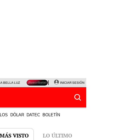
LA BELLA LUZ
MAGALY MEDINA
INICIAR SESIÓN
SINUANO RESULTADOS HOY
JANET TELLO
LOS
DÓLAR
DATEC
BOLETÍN
 MÁS VISTO
LO ÚLTIMO