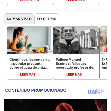
"Mi amor nació por la
llegar a cobrar por 1.000
gastronomía"
vistas
LO MÁS VISTO
LO ÚLTIMO
Científicos responden a
Fallece Manuel
ᐅ Poe
la popular pregunta
Espinoza Vásquez,
la Ma
sobre el agua de chía:
recordado profesor de
emot
¿realmente ayuda a
la UNI que se hizo viral
dedi
LEER MÁS
LEER MÁS
bajar de peso o es solo
por su icónica forma de
un mito viral?
enseñar