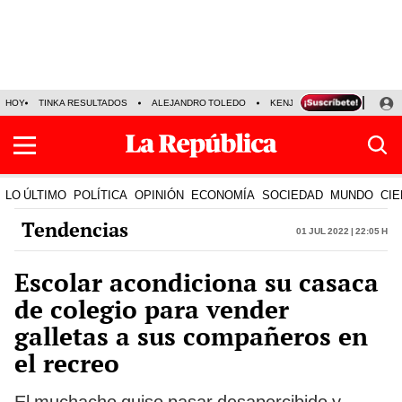
HOY
TINKA RESULTADOS
ALEJANDRO TOLEDO
KENJI FUJIMORI
PRECIO
LO ÚLTIMO
POLÍTICA
OPINIÓN
ECONOMÍA
SOCIEDAD
MUNDO
CIE
Tendencias
01 Jul 2022 | 22:05 h
Escolar acondiciona su casaca
de colegio para vender
galletas a sus compañeros en
el recreo